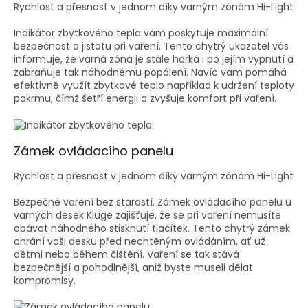
Rychlost a přesnost v jednom díky varným zónám Hi-Light
Indikátor zbytkového tepla vám poskytuje maximální
bezpečnost a jistotu při vaření. Tento chytrý ukazatel vás
informuje, že varná zóna je stále horká i po jejím vypnutí a
zabraňuje tak náhodnému popálení. Navíc vám pomáhá
efektivně využít zbytkové teplo například k udržení teploty
pokrmu, čímž šetří energii a zvyšuje komfort při vaření.
Zámek ovládacího panelu
Rychlost a přesnost v jednom díky varným zónám Hi-Light
Bezpečné vaření bez starostí. Zámek ovládacího panelu u
varných desek Kluge zajišťuje, že se při vaření nemusíte
obávat náhodného stisknutí tlačítek. Tento chytrý zámek
chrání vaši desku před nechtěným ovládáním, ať už
dětmi nebo během čištění. Vaření se tak stává
bezpečnější a pohodlnější, aniž byste museli dělat
kompromisy.