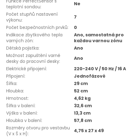
Funkce PerfectSensor s
Ne
teplotní sondou
:
Počet stupňů nastavení
7
výkonu
:
Počet bezpečnostních prvků
:
0
Indikace zbytkového tepla
Ano, samostatná pro
varných zón
:
každou varnou zónu
Dětská pojistka
:
Ano
Možnost zapuštění varné
Ano
desky do pracovní desky
:
Elektrické připojení
:
220-240 V / 50 Hz / 16 A
Připojení
:
Jednofázové
Šířka
:
29 cm
Hloubka
:
52 cm
Hmotnost
:
4,62 kg
Šířka v balení
:
32,6 cm
Výška v balení
:
13,3 cm
Hloubka v balení
:
57,8 cm
Rozměry otvoru pro vestavbu
4,75 x 27 x 49
(V x Š x H)
: