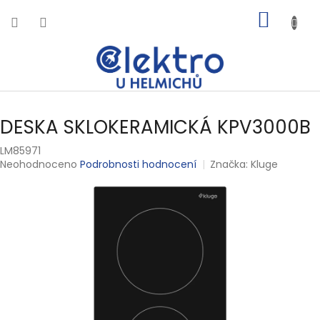
Přejít
NÁKUP
na
obsah
KOŠÍK
DESKA SKLOKERAMICKÁ KPV3000B
LM85971
Průměrné
Neohodnoceno
Podrobnosti hodnocení
Značka:
Kluge
hodnocení
produktu
je
0,0
z
5
hvězdiček.