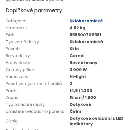
Doplňkové parametry
Kategorie
:
Sklokeramické
Hmotnost
:
4.62 kg
EAN
:
8588007011981
Typ varné desky
:
Sklokeramická
Povrch
:
Sklo
Barva desky
:
Černá
Hrany desky
:
Rovné hrany
Celkový příkon
:
3 000 W
Varné zóny
:
Hi-light
Počet varných zón / hořáků
:
2
Přední
:
14,5 / 1.200
Zadní
:
18 cm / 1.800
Typ ovládání desky
:
Dotykové
Umístění ovládacího panelu
:
Čelní
Dotykové ovládání s LED
Displej
:
indikátory