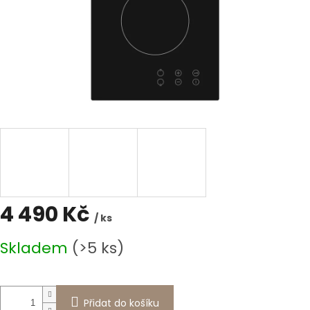
4 490 Kč
/ ks
Měrná
Skladem
(>5 ks)
cena:
Přidat do košíku