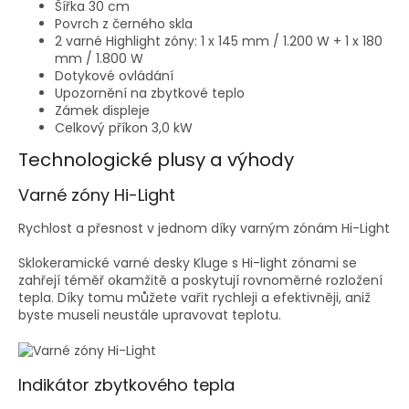
Šířka 30 cm
Povrch z černého skla
2 varné Highlight zóny: 1 x 145 mm / 1.200 W + 1 x 180
mm / 1.800 W
Dotykové ovládání
Upozornění na zbytkové teplo
Zámek displeje
Celkový příkon 3,0 kW
Technologické plusy a výhody
Varné zóny Hi-Light
Rychlost a přesnost v jednom díky varným zónám Hi-Light
Sklokeramické varné desky Kluge s Hi-light zónami se
zahřejí téměř okamžitě a poskytují rovnoměrné rozložení
tepla. Díky tomu můžete vařit rychleji a efektivněji, aniž
byste museli neustále upravovat teplotu.
Indikátor zbytkového tepla