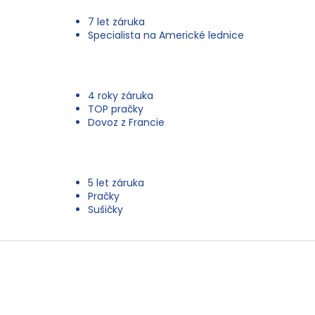
7 let záruka
Specialista na Americké lednice
4 roky záruka
TOP pračky
Dovoz z Francie
5 let záruka
Pračky
Sušičky
Z
á
p
a
t