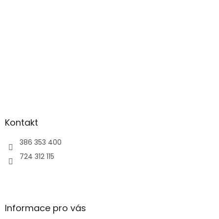
í
Kontakt
386 353 400
724 312 115
Informace pro vás