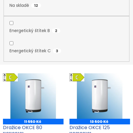
Na skladě
12
Energetický štítek B
2
Energetický štítek C
3
V
ý
p
i
s
p
r
o
11 550 Kč
13 500 Kč
d
Dražice OKCE 80
Dražice OKCE 125
u