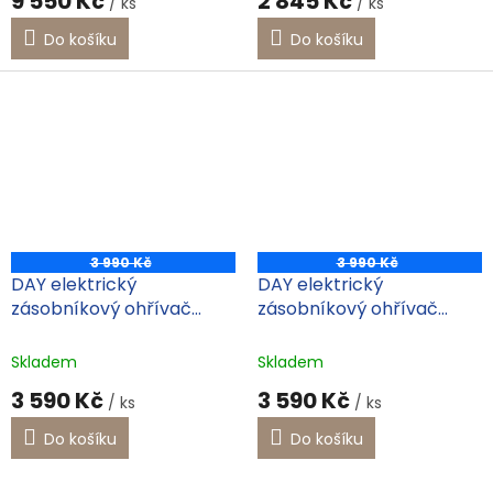
9 550 Kč
2 845 Kč
/ ks
/ ks
Do košíku
Do košíku
3 990 Kč
3 990 Kč
DAY elektrický
DAY elektrický
zásobníkový ohřívač
zásobníkový ohřívač
vody 7l horní
vody 7l spodní
Skladem
Skladem
3 590 Kč
3 590 Kč
/ ks
/ ks
Do košíku
Do košíku