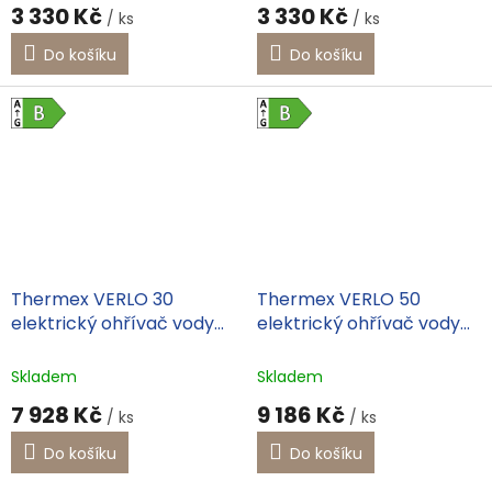
3 330 Kč
3 330 Kč
/ ks
/ ks
Do košíku
Do košíku
Thermex VERLO 30
Thermex VERLO 50
elektrický ohřívač vody
elektrický ohřívač vody
vertikální/horizontální, 111
vertikální/horizontální,
329
111330
Skladem
Skladem
7 928 Kč
9 186 Kč
/ ks
/ ks
Do košíku
Do košíku