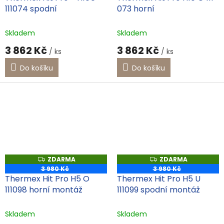
M
M
111074 spodní
073 horní
A
A
Skladem
Skladem
3 862 Kč
3 862 Kč
/ ks
/ ks
Do košíku
Do košíku
ZDARMA
ZDARMA
Z
Z
D
D
3 980 Kč
3 980 Kč
A
A
Thermex Hit Pro H5 O
Thermex Hit Pro H5 U
R
R
M
M
111098 horní montáž
111099 spodní montáž
A
A
Skladem
Skladem