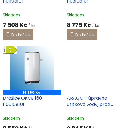
1101108101
1103108101
k
t
Skladem
Skladem
ů
7 508 Kč
8 775 Kč
/ ks
/ ks
Do košíku
Do košíku
14 650 Kč
Dražice OKCE 160
ARAGO - úpravna
1106108101
užitkové vody, proti
usazování vápenatých
usazenin a vzniku koroze
Skladem
Skladem