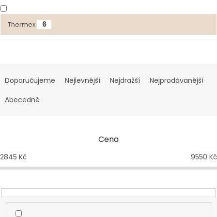
6
Thermex
Ř
a
Doporučujeme
Nejlevnější
Nejdražší
Nejprodávanější
z
e
Abecedně
n
í
p
Cena
r
o
2845
Kč
9550
Kč
d
u
k
t
ů