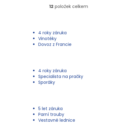
12
položek celkem
O
v
l
á
d
4 roky záruka
a
Vinotéky
c
Dovoz z Francie
í
p
r
v
4 roky záruka
k
Specialista na pračky
y
Sporáky
v
ý
p
i
s
5 let záruka
u
Parní trouby
Vestavné lednice