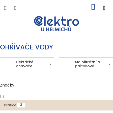
Přejít
NÁKUP
na
obsah
KOŠÍK
OHŘÍVAČE VODY
Elektrické
Malolitrážní a
ohřívače
průtokové
Značky
3
Dražice