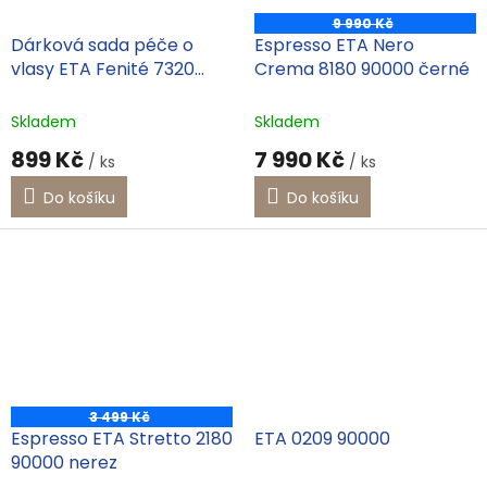
9 990 Kč
Dárková sada péče o
Espresso ETA Nero
vlasy ETA Fenité 7320
Crema 8180 90000 černé
90020 černá
Skladem
Skladem
899 Kč
7 990 Kč
/ ks
/ ks
Do košíku
Do košíku
Energetický
štítek
A
3 499 Kč
Espresso ETA Stretto 2180
ETA 0209 90000
90000 nerez