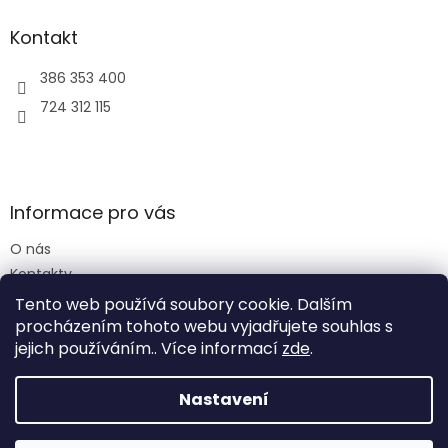
Kontakt
386 353 400
724 312 115
Informace pro vás
O nás
Kontakty
Obchodní podmínky
Tento web používá soubory cookie. Dalším
Podmínky ochrany osobních údajů
procházením tohoto webu vyjadřujete souhlas s
jejich používáním.. Více informací
zde
.
Nastavení
Vytvořil Shoptet