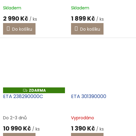
Skladem
Skladem
2 990 Kč
1 899 Kč
/ ks
/ ks
Do košíku
Do košíku
Energetický
štítek
C
ZDARMA
Z
D
ETA 238290000C
ETA 301390000
A
R
M
A
Do 2-3 dnů
Vyprodáno
10 990 Kč
1 390 Kč
/ ks
/ ks