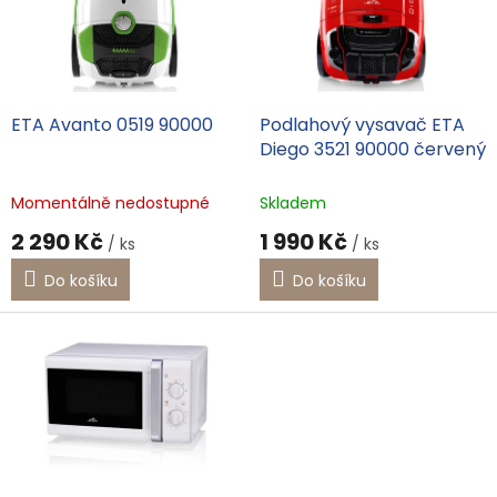
d
s
u
p
k
r
t
o
ů
d
ETA Avanto 0519 90000
Podlahový vysavač ETA
u
Diego 3521 90000 červený
k
t
Momentálně nedostupné
Skladem
ů
2 290 Kč
1 990 Kč
/ ks
/ ks
Do košíku
Do košíku