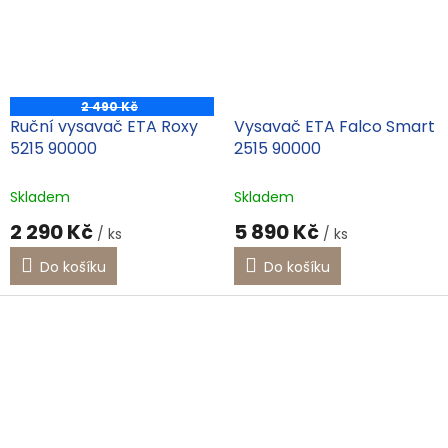
2 490 Kč
Ruční vysavač ETA Roxy
Vysavač ETA Falco Smart
5215 90000
2515 90000
Skladem
Skladem
2 290 Kč
5 890 Kč
/ ks
/ ks
Do košíku
Do košíku
Energetický
štítek
A