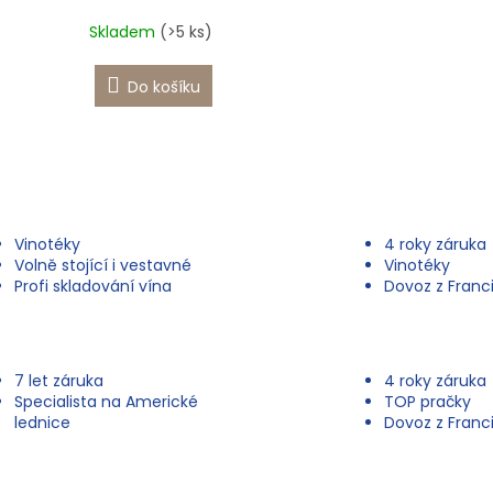
Skladem
(>5 ks)
Do košíku
O
v
l
á
d
Vinotéky
4 roky záruka
a
Volně stojící i vestavné
Vinotéky
c
Profi skladování vína
Dovoz z Franc
í
p
r
v
k
7 let záruka
4 roky záruka
y
Specialista na Americké
TOP pračky
v
lednice
Dovoz z Franc
ý
p
i