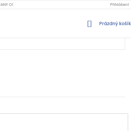
ANY OSOBNÍCH ÚDAJŮ
Přihlášení
NÁKUPNÍ
Prázdný košík
KOŠÍK