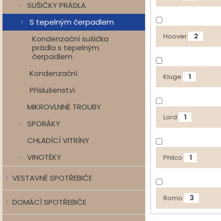
SUŠIČKY PRÁDLA
S tepelným čerpadlem
2
Hoover
Kondenzační sušička
prádla s tepelným
čerpadlem
Kondenzační
1
Kluge
Příslušenství
MIKROVLNNÉ TROUBY
1
Lord
SPORÁKY
CHLADÍCÍ VITRÍNY
VINOTÉKY
1
Philco
VESTAVNÉ SPOTŘEBIČE
3
Romo
DOMÁCÍ SPOTŘEBIČE