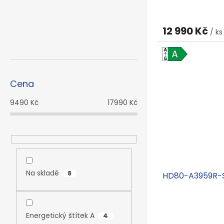
12 990 Kč
/ ks
Cena
9490
Kč
17990
Kč
Na skladě
8
HD80-A3959R-
Energetický štítek A
4