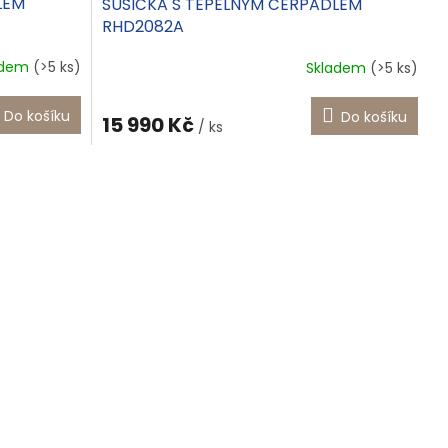
LEM
SUŠIČKA S TEPELNÝM ČERPADLEM
RHD2082A
adem
(>5 ks)
Skladem
(>5 ks)
Do košíku
Do košíku
15 990 Kč
/ ks