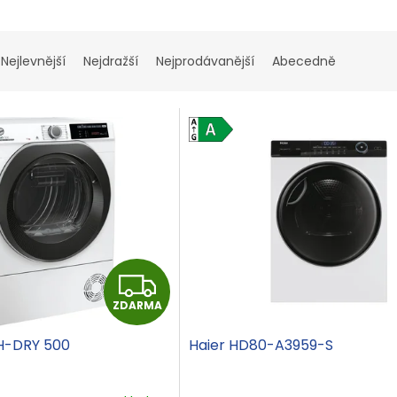
Nejlevnější
Nejdražší
Nejprodávanější
Abecedně
Z
ZDARMA
D
 H-DRY 500
Haier HD80-A3959-S
A
R