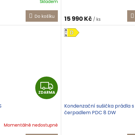
Skladem
M
Do košíku
15 990 Kč
/ ks
A
Z
ZDARMA
D
S
Kondenzační sušička prádla 
A
čerpadlem PDC 8 DW
R
Momentálně nedostupné