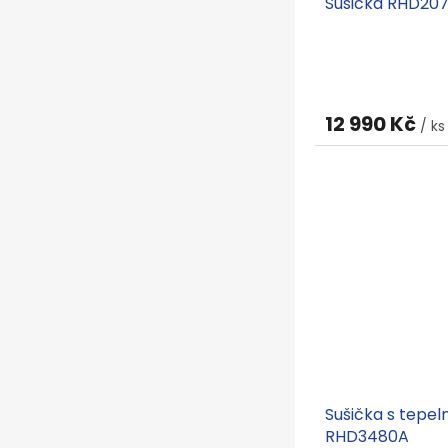
Sušička RHD20
12 990 Kč
/ ks
Sušička s tepe
RHD3480A