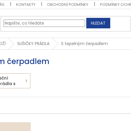
ÁS
KONTAKTY
OBCHODNÍ PODMÍNKY
PODMÍNKY OCHR
HLEDAT
OŽÍ
SUŠIČKY PRÁDLA
S tepelným čerpadlem
ým čerpadlem
ační
prádla s
m
em