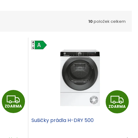
10
položek celkem
Z
Z
ZDARMA
ZDARMA
D
D
Sušičky prádla H-DRY 500
A
A
R