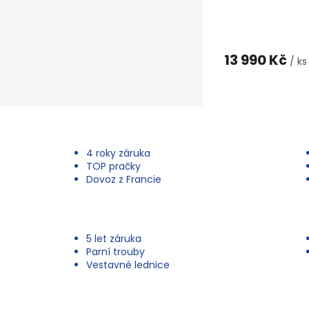
13 990 Kč
/ ks
4 roky záruka
TOP pračky
Dovoz z Francie
5 let záruka
Parní trouby
Vestavné lednice