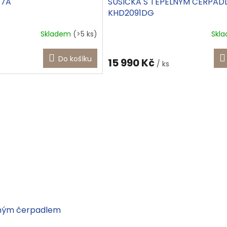
77A
SUŠIČKA S TEPELNÝM ČERPAD
KHD2091DG
Skladem
(>5 ks)
Skl
Do košíku
15 990 Kč
/ ks
lným čerpadlem