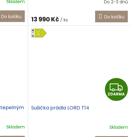
R
Skladem
Do 2-3 dnů
M
M
Do košíku
Do košíku
13 990 Kč
/ ks
A
A
Z
ZDARMA
D
s tepelným
Sušička prádla LORD T14
A
R
Skladem
Skladem