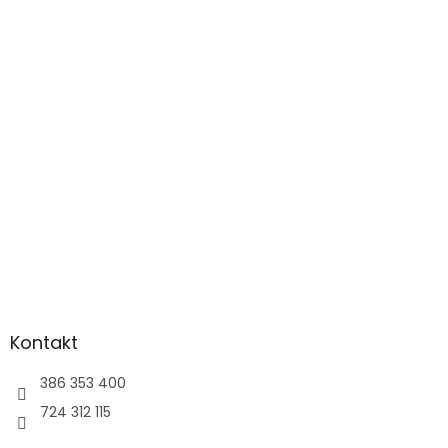
á
p
a
t
í
Kontakt
386 353 400
724 312 115