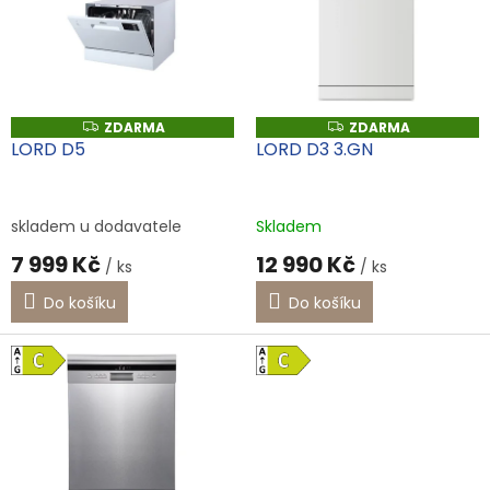
i
s
p
r
o
ZDARMA
ZDARMA
Z
Z
d
D
D
LORD D5
LORD D3 3.GN
A
A
u
R
R
k
M
M
A
A
t
skladem u dodavatele
Skladem
ů
7 999 Kč
12 990 Kč
/ ks
/ ks
Do košíku
Do košíku