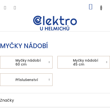
Přejít
NÁKUP
na
obsah
KOŠÍK
MYČKY NÁDOBÍ
Myčky nádobí
Myčky nádobí
60 cm
45 cm
Příslušenství
Značky