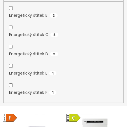
Energetický štítek B
2
Energetický štítek C
8
Energetický štítek D
2
Energetický štítek E
1
Energetický štítek F
1
V
ý
p