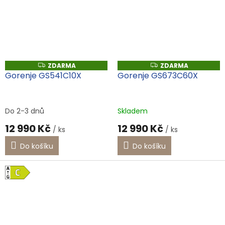
ZDARMA
ZDARMA
Z
Z
D
D
Gorenje GS541C10X
Gorenje GS673C60X
A
A
R
R
M
M
A
A
Do 2-3 dnů
Skladem
12 990 Kč
12 990 Kč
/ ks
/ ks
Do košíku
Do košíku