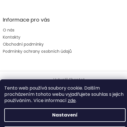
Informace pro vás
O nás
Kontakty
Obchodní podmínky
Podmínky ochrany osobních údajů
Vytvořil Shoptet
Tento web používá soubory cookie. Dalším
procházením tohoto webu vyjadřujete souhlas s jejich
Copyright 2026
Elektro u Helmichů
. Všechna práva vyhrazena.
používáním.. Více informací
zde
.
Nastavení