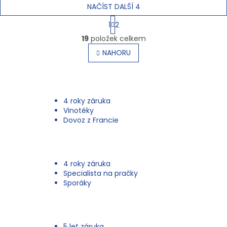
NAČÍST DALŠÍ 4
S
1
2
t
O
r
19
položek celkem
v
á
l
NAHORU
n
á
k
o
d
v
a
á
c
n
í
4 roky záruka
í
p
Vinotéky
r
Dovoz z Francie
v
k
y
v
4 roky záruka
ý
Specialista na pračky
p
Sporáky
i
s
u
5 let záruka