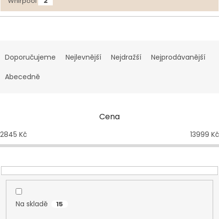
2
Whirpool
Ř
a
Doporučujeme
Nejlevnější
Nejdražší
Nejprodávanější
z
e
Abecedně
n
í
p
Cena
r
o
2845
Kč
13999
Kč
d
u
k
t
ů
Na skladě
15