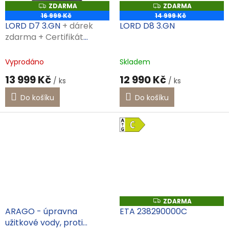
ZDARMA
ZDARMA
Z
Z
D
D
16 999 Kč
14 999 Kč
A
A
LORD D7 3.GN
+ dárek
LORD D8 3.GN
R
R
M
M
zdarma + Certifikát
A
A
prodloužené záruky
Vyprodáno
Skladem
13 999 Kč
12 990 Kč
/ ks
/ ks
Do košíku
Do košíku
ZDARMA
Z
D
ARAGO - úpravna
ETA 238290000C
A
užitkové vody, proti
R