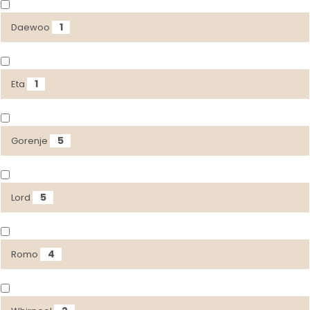
1
Daewoo
1
Eta
5
Gorenje
5
Lord
4
Romo