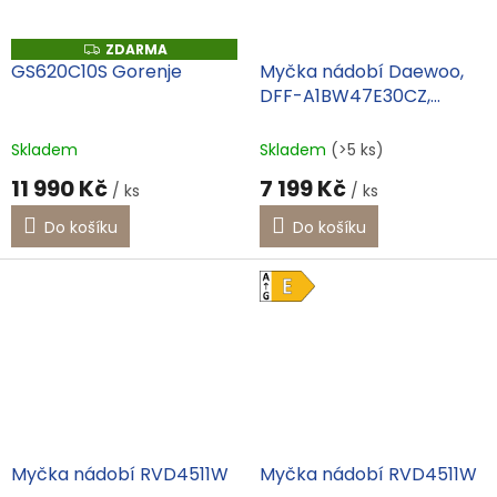
ZDARMA
Z
D
GS620C10S Gorenje
Myčka nádobí Daewoo,
A
DFF-A1BW47E30CZ,
R
M
standartní, volně stojící,
A
program ECO,
Skladem
Skladem
(>5 ks)
antibakteriální filtr, 3 roky
11 990 Kč
7 199 Kč
/ ks
/ ks
záruka
Do košíku
Do košíku
Myčka nádobí RVD4511W
Myčka nádobí RVD4511W