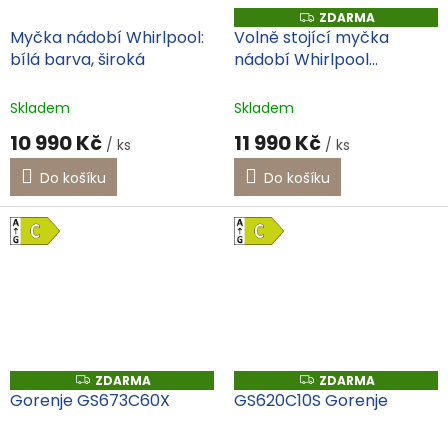
ZDARMA
Z
D
Myčka nádobí Whirlpool:
Volně stojící myčka
A
bílá barva, široká
nádobí Whirlpool
R
M
MaxiSpace
A
Skladem
Skladem
10 990 Kč
11 990 Kč
/ ks
/ ks
Do košíku
Do košíku
ZDARMA
ZDARMA
Z
Z
D
D
Gorenje GS673C60X
GS620C10S Gorenje
A
A
R
R
M
M