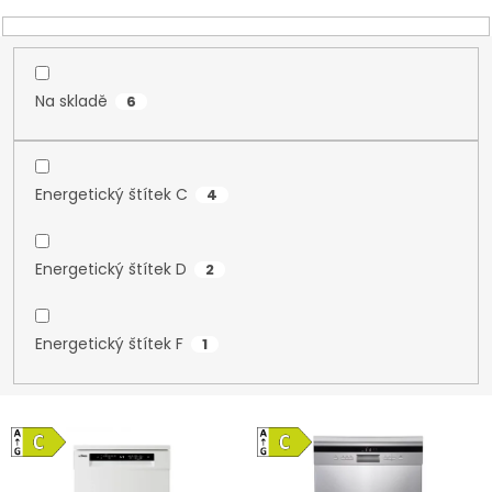
k
t
ů
Na skladě
6
Energetický štítek C
4
Energetický štítek D
2
Energetický štítek F
1
V
ý
p