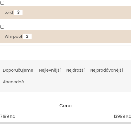
3
Lord
2
Whirpool
Ř
a
Doporučujeme
Nejlevnější
Nejdražší
Nejprodávanější
z
e
Abecedně
n
í
p
Cena
r
o
7199
Kč
13999
Kč
d
u