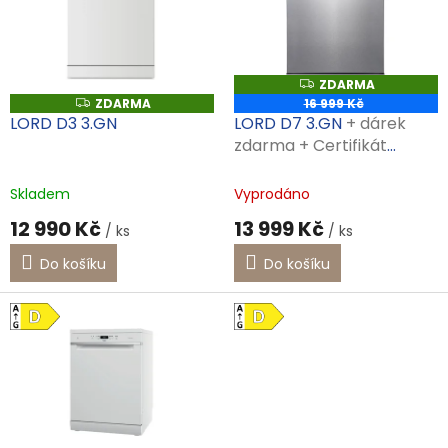
i
s
p
r
ZDARMA
Z
o
D
ZDARMA
16 999 Kč
Z
d
A
D
LORD D3 3.GN
LORD D7 3.GN
+ dárek
R
A
u
M
zdarma + Certifikát
R
A
k
M
prodloužené záruky
A
t
Skladem
Vyprodáno
ů
12 990 Kč
13 999 Kč
/ ks
/ ks
Do košíku
Do košíku