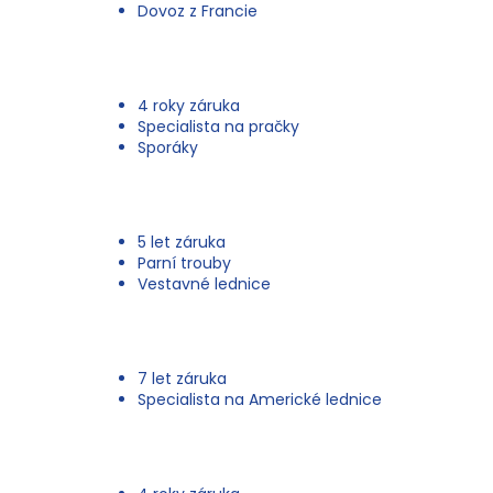
c
Dovoz z Francie
í
p
r
v
4 roky záruka
k
Specialista na pračky
y
Sporáky
v
ý
p
i
s
5 let záruka
u
Parní trouby
Vestavné lednice
7 let záruka
Specialista na Americké lednice