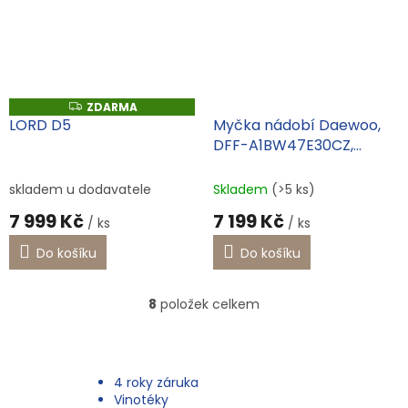
ZDARMA
Z
D
LORD D5
Myčka nádobí Daewoo,
A
DFF-A1BW47E30CZ,
R
M
standartní, volně stojící,
A
program ECO,
skladem u dodavatele
Skladem
(>5 ks)
antibakteriální filtr, 3 roky
7 999 Kč
7 199 Kč
/ ks
/ ks
záruka
Do košíku
Do košíku
8
položek celkem
O
v
l
á
d
4 roky záruka
a
Vinotéky