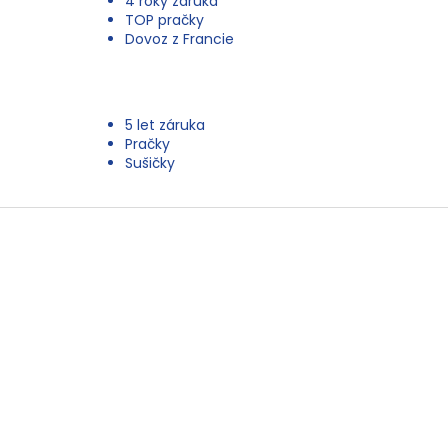
4 roky záruka
TOP pračky
Dovoz z Francie
5 let záruka
Pračky
Sušičky
Z
á
p
a
t
í