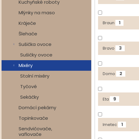
Kuchyňské roboty
Mlýnky na maso
1
Kráječe
Braun
Šlehače
Sušička ovoce
3
Bravo
Sušičky ovoce
Mixéry
2
Domo
Stolní mixéry
Tyčové
Sekáčky
9
Eta
Domácí pekárny
Topinkovače
1
Imetec
Sendvičovače,
vaflovače