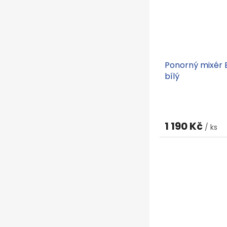
Ponorný mixér 
bílý
1 190 Kč
/ ks