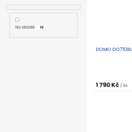
Na skladě
18
DOMO DO710BL
1 790 Kč
/ ks