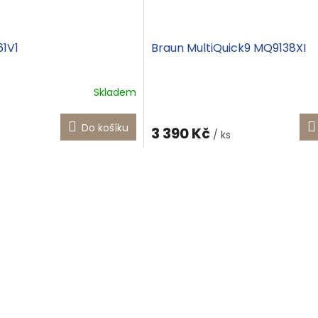
1V1
Braun MultiQuick9 MQ9138XI
Skladem
Do košíku
3 390 Kč
/ ks