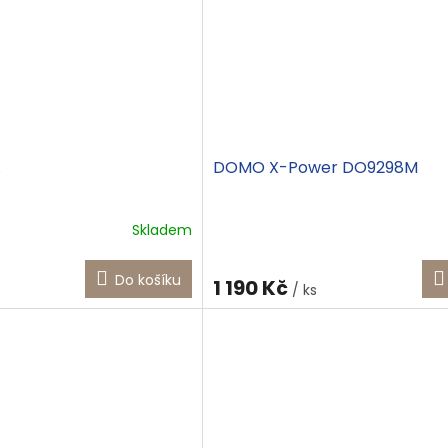
DOMO X-Power DO9298M
Skladem
Do košíku
1 190 Kč
/ ks