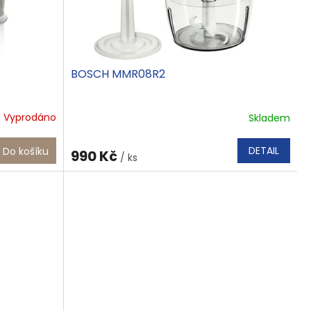
BOSCH MMR08R2
Vyprodáno
Skladem
DETAIL
Do košíku
990 Kč
/ ks