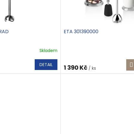
BRAD
ETA 301390000
Skladem
DETAIL
1 390 Kč
/ ks