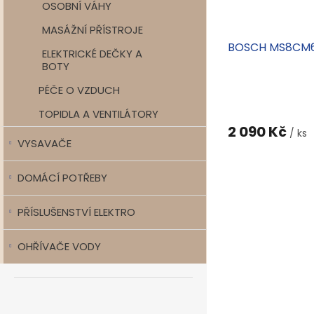
OSOBNÍ VÁHY
MASÁŽNÍ PŘÍSTROJE
BOSCH MS8CM6
ELEKTRICKÉ DEČKY A
BOTY
PÉČE O VZDUCH
TOPIDLA A VENTILÁTORY
2 090 Kč
/ ks
VYSAVAČE
DOMÁCÍ POTŘEBY
PŘÍSLUŠENSTVÍ ELEKTRO
OHŘÍVAČE VODY