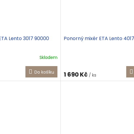
ETA Lento 3017 90000
Ponorný mixér ETA Lento 401
Skladem
Do košíku
1 690 Kč
/ ks