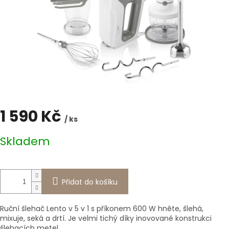
1 590 Kč
/ ks
Měrná
Skladem
cena:
Přidat do košíku
Ruční šlehač Lento v 5 v 1 s příkonem 600 W hněte, šlehá,
mixuje, seká a drtí. Je velmi tichý díky inovované konstrukci
šlehacích metel.