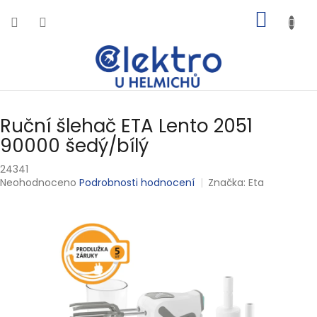
Přejít
NÁKUP
na
obsah
KOŠÍK
Ruční šlehač ETA Lento 2051
90000 šedý/bílý
24341
Průměrné
Neohodnoceno
Podrobnosti hodnocení
Značka:
Eta
hodnocení
produktu
je
0,0
z
5
hvězdiček.