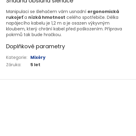
Snadná obsluha šlehače
Manipulaci se šlehačem vám usnadní
ergonomická
rukojeť
a
nízká hmotnost
celého spotřebiče. Délka
napájecího kabelu je 1,2 m a je osazen výkyvným
kloubem, který chrání kabel před poškozením. Příprava
pokrmů tak bude hračkou.
Doplňkové parametry
Kategorie
:
Mixéry
Záruka
:
5 let
Z
á
p
a
t
í