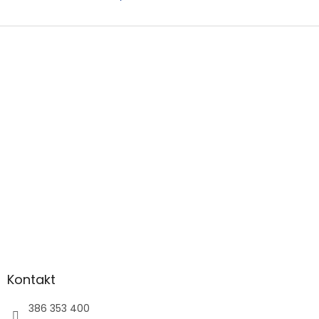
Z
á
p
a
t
í
Kontakt
386 353 400