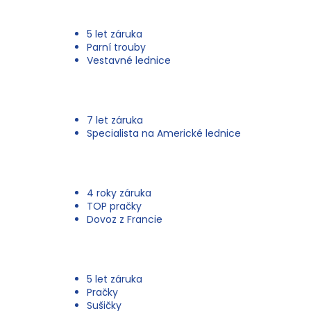
u
5 let záruka
Parní trouby
Vestavné lednice
7 let záruka
Specialista na Americké lednice
4 roky záruka
TOP pračky
Dovoz z Francie
5 let záruka
Pračky
Sušičky