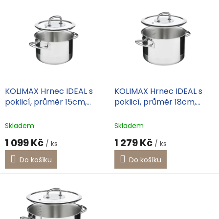
V
ý
p
i
s
p
r
o
d
KOLIMAX Hrnec IDEAL s
KOLIMAX Hrnec IDEAL s
u
poklicí, průměr 15cm,
poklicí, průměr 18cm,
k
objem 1.5l
objem 3.0l
t
Skladem
Skladem
ů
1 099 Kč
1 279 Kč
/ ks
/ ks
Do košíku
Do košíku