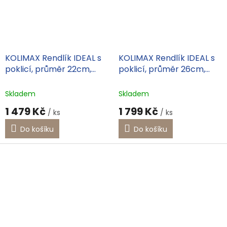
KOLIMAX Rendlík IDEAL s
KOLIMAX Rendlík IDEAL s
poklicí, průměr 22cm,
poklicí, průměr 26cm,
objem 3.0l
objem 4.5l
Skladem
Skladem
1 479 Kč
1 799 Kč
/ ks
/ ks
Do košíku
Do košíku