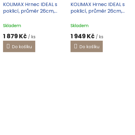
KOLIMAX Hrnec IDEAL s
KOLIMAX Hrnec IDEAL s
poklicí, průměr 26cm,
poklicí, průměr 26cm,
objem 6.5l
objem 8.0l
Skladem
Skladem
1 879 Kč
1 949 Kč
/ ks
/ ks
Do košíku
Do košíku