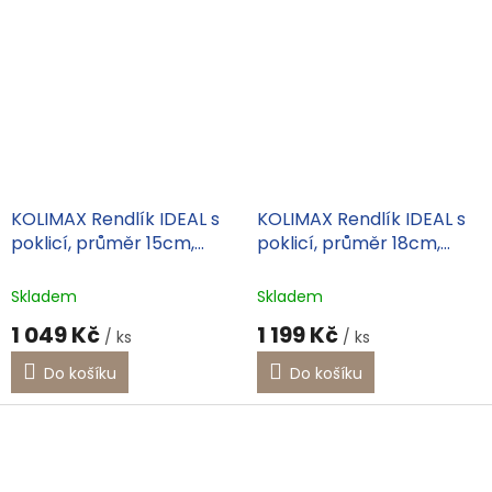
KOLIMAX Rendlík IDEAL s
KOLIMAX Rendlík IDEAL s
poklicí, průměr 15cm,
poklicí, průměr 18cm,
objem 1.0l
objem 2.0l
Skladem
Skladem
1 049 Kč
1 199 Kč
/ ks
/ ks
Do košíku
Do košíku