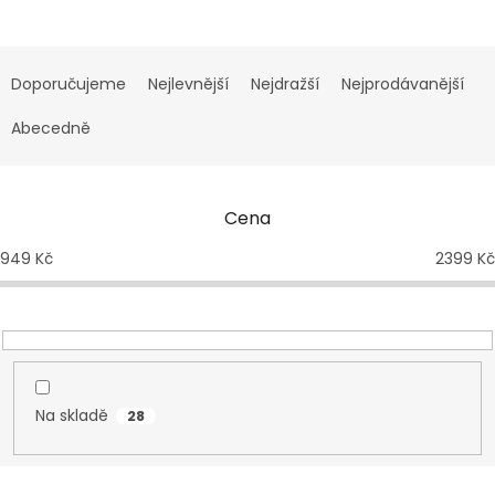
Ř
a
Doporučujeme
Nejlevnější
Nejdražší
Nejprodávanější
z
e
Abecedně
n
í
p
Cena
r
o
949
Kč
2399
Kč
d
u
k
t
ů
Na skladě
28