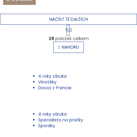
NAČÍST 13 DALŠÍCH
S
1
2
t
O
r
28
položek celkem
v
á
l
NAHORU
n
á
k
o
d
v
a
á
c
n
í
4 roky záruka
í
p
Vinotéky
r
Dovoz z Francie
v
k
y
v
4 roky záruka
ý
Specialista na pračky
p
Sporáky
i
s