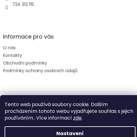
724 312 115
Informace pro vás
O nás
Kontakty
Obchodní podmínky
Podmínky ochrany osobních údajů
Vytvořil Shoptet
Tento web používá soubory cookie. Dalším
procházením tohoto webu vyjadřujete souhlas s jejich
používáním.. Více informací
zde
.
Copyright 2026
Elektro u Helmichů
. Všechna práva vyhrazena.
Nastavení