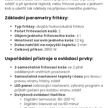
zvlášť a při správné teplotě, nebo fritovat pouze v jednom
koši a ušetřit tak náklady na přípravu menšího pokrmu.
Základní parametry fritézy:
Typ fritézy:
dvojitá horkovzdušná fritéza
Počet fritovacích košů:
2
Objem jednoho fritovacího koše:
4 l
Hmotnost surovin jednoho koše:
1,2 kg
Doba nahřátí na nejvyšší teplotu:
2 min
Celkový příkon:
2850 W
Uspořádání přístroje a ovládací prvky:
2 samostatné fritovací koše
ve 2 plně
oddělených vnitřních prostorech
Samostatné nastavení teploty i času
pro levou i
pravou stranu fritézy zvlášť
LED panel
zobrazující nastavení, vybraný program a
průběh pečení pro každou stranu zvlášť
Dotyková ovládací tlačítka:
Digitální termostat: 80-200 °C
Digitální časovač
až na 60 minut