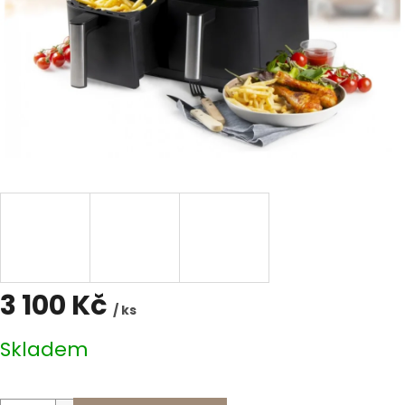
3 100 Kč
/ ks
Měrná
Skladem
cena: