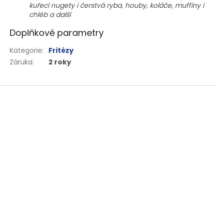
kuřecí nugety i čerstvá ryba, houby, koláče, muffiny i
chléb a další
Doplňkové parametry
Kategorie
:
Fritézy
Záruka
:
2 roky
Z
á
p
a
t
í