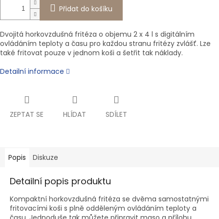
Přidat do košíku
Dvojitá horkovzdušná fritéza o objemu 2 x 4 l s digitálním
ovládáním teploty a času pro každou stranu fritézy zvlášť. Lze
také fritovat pouze v jednom koši a šetřit tak náklady.
Detailní informace
ZEPTAT SE
HLÍDAT
SDÍLET
Popis
Diskuze
Detailní popis produktu
Kompaktní horkovzdušná fritéza se dvěma samostatnými
fritovacími koši s plně odděleným ovládáním teploty a
času. Jednoduše tak můžete připravit maso a přílohu