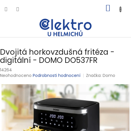
Přejít
NÁKUP
na
obsah
KOŠÍK
Dvojitá horkovzdušná fritéza -
digitální - DOMO DO537FR
14264
Průměrné
Neohodnoceno
Podrobnosti hodnocení
Značka:
Domo
hodnocení
produktu
je
0,0
z
5
hvězdiček.