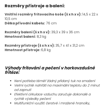
Rozměry přístroje a balení:
Vnitřní rozměry fritovacího koše (š x h x v):
14,5 x 22 x
10,5 cm
Délka přívodní kabelu:
76 cm
Rozměry balení (š x h x v):
39,3 x 39 x 36 cm
Hmotnost balení:
8,3 kg
Rozměry přístroje (š x h x v):
35,7 x 41 x 31,2 cm
Hmotnost přístroje:
6,8 kg
Výhody fritování a pečení v horkovzdušné
fritéze:
Není potřeba téměř žádný přidaný tuk na smažení
Velmi rychlé nahřátí na maximální teplotu do 2 minut
od zapnutí
Efektivní cirkulace vzduchu zaručuje dokonalé a
rychlé výsledky pečení
Multifunkční využití: čerstvé i mražené hranolky,