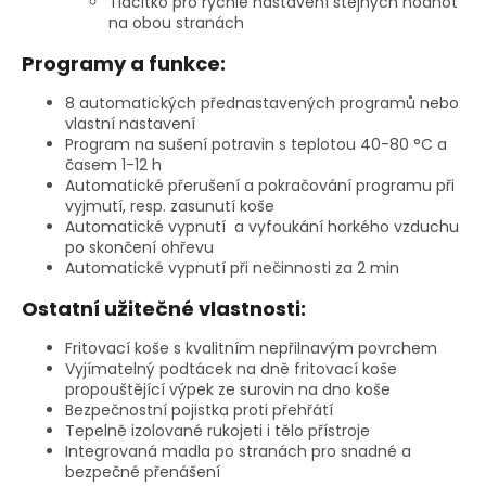
Tlačítko pro rychlé nastavení stejných hodnot
na obou stranách
Programy a funkce:
8 automatických přednastavených programů nebo
vlastní nastavení
Program na sušení potravin s teplotou 40-80 °C a
časem 1-12 h
Automatické přerušení a pokračování programu při
vyjmutí, resp. zasunutí koše
Automatické vypnutí a vyfoukání horkého vzduchu
po skončení ohřevu
Automatické vypnutí při nečinnosti za 2 min
Ostatní užitečné vlastnosti:
Fritovací koše s kvalitním nepřilnavým povrchem
Vyjímatelný podtácek na dně fritovací koše
propouštějící výpek ze surovin na dno koše
Bezpečnostní pojistka proti přehřátí
Tepelně izolované rukojeti i tělo přístroje
Integrovaná madla po stranách pro snadné a
bezpečné přenášení