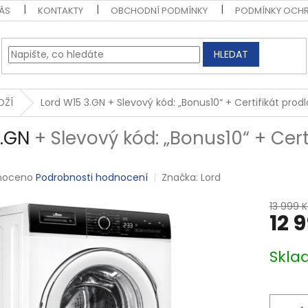
ÁS
KONTAKTY
OBCHODNÍ PODMÍNKY
PODMÍNKY OCHR
HLEDAT
OŽÍ
Lord W15 3.GN
+ Slevový kód: „Bonus10“ + Certifikát pro
3.GN
+ Slevový kód: „Bonus10“ + Cer
é
noceno
Podrobnosti hodnocení
Značka:
Lord
ní
u
13 999 K
12 
Měrná
Skla
cena:
k.