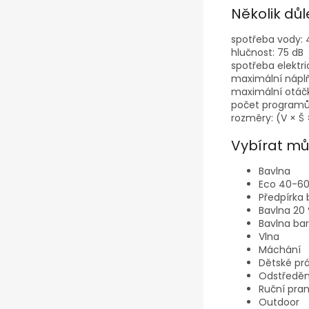
Několik důl
spotřeba vody: 4
hlučnost: 75 dB
spotřeba elektri
maximální náplň
maximální otáčk
počet programů:
rozměry: (V × Š 
Vybírat mů
Bavlna
Eco 40-6
Předpírka 
Bavlna 20
Bavlna ba
Vlna
Máchání
Dětské pr
Odstředěn
Ruční pran
Outdoor