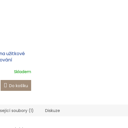
A
a užitkové
zování
zenin a
Skladem
Do košíku
sející soubory (1)
Diskuze