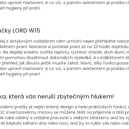
ebo upravit nastavení. A co víc, s parním asistentem je pračka LO
eň hygieny při praní.
ačky LORD W15
plej s dotykovým ovládáním vám umožní nejen přehledné nastav
ůběhem praní. Nastavte si počátek praní až na 23 hodin dopředu
Na displeji snadno zvolíte teplotu, rychlost otáček, druh skvrn, 
ám pomohou dosáhnout dokonalých výsledků. A s indikátorem zb
 přehled, jak dlouho ještě musíte čekat. Navíc, díky funkci poz
ebo upravit nastavení. A co víc, s parním asistentem je pračka LO
eň hygieny při praní.
ka, která vás neruší zbytečným hlukem!
erní pračky je nejen krásný design a řada praktických funkcí, al
DC invertorovému motoru se můžete těšit na příjemné a tišší p
le také odolný a zvládne pracovat s velkými zátěžemi, aniž by vy
t kdykoliv během dne nebo noci, aniž by to rušilo vás nebo vaše