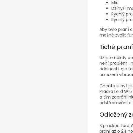
Mix
Džíny/Tma
Rychlý pr
Rychlý pro
Aby bylo praní c
možné zvolit fun
Tiché pran
Už jste někdy po
není problém! I
odolností, ale 
omezení vibrací
Chcete si být j
Pračka Lord W15
a tím zabrání h
odstřeďování a 
Odložený z
S pračkou Lord 
praní až o 24 h