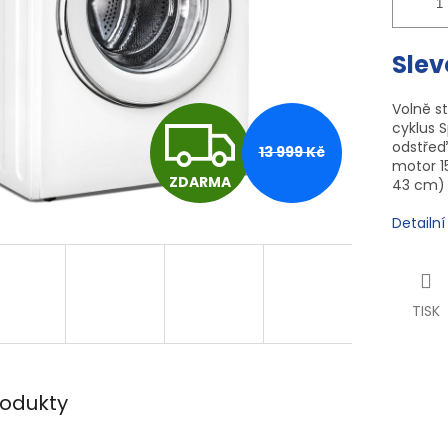
Slev
Volně st
Z
cyklus S
odstřeď
13 999 Kč
motor 1
ZDARMA
43 cm)
D
Detailn
A
TISK
R
M
rodukty