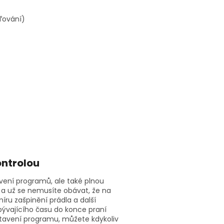
ďování)
ntrolou
ení programů, ale také plnou
 a už se nemusíte obávat, že na
míru zašpinění prádla a další
ývajícího času do konce praní
astavení programu, můžete kdykoliv