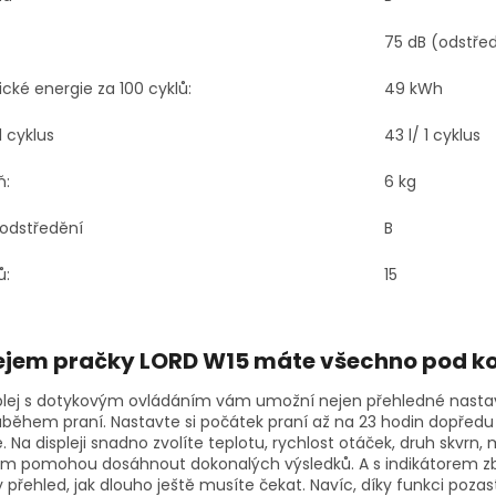
75 dB (odstře
ické energie za 100 cyklů:
49 kWh
 cyklus
43 l/ 1 cyklus
ň:
6 kg
 odstředění
B
ů:
15
lejem pra
čky LORD W15 máte všechno pod ko
plej s dotykovým ovládáním vám umožní nejen přehledné nastav
ůběhem praní. Nastavte si počátek praní až na 23 hodin dopředu
Na displeji snadno zvolíte teplotu, rychlost otáček, druh skvrn, 
ám pomohou dosáhnout dokonalých výsledků. A s indikátorem zb
 přehled, jak dlouho ještě musíte čekat. Navíc, díky funkci poz