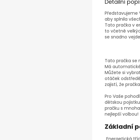
Detailní pop
P
ř
edstavujeme
aby
splnila
v
š
ec
Tato
pra
č
ka
v
e
to
v
č
etn
ě
velk
ý
se
snadno
vejd
Tato pračka se 
Má automatické
Můžete si vybrat
otáček odstředěn
zajistí, že prač
Pro Vaše pohod
dětskou pojistk
pračku s mnoha 
nejlepší volbou!
Základní 
Energetická tří