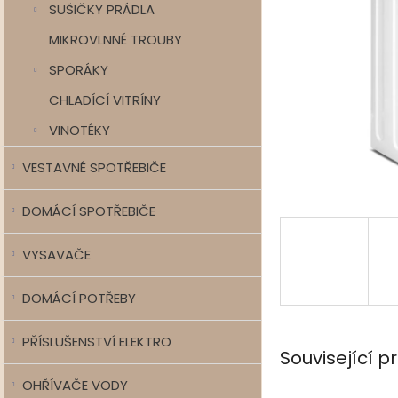
SUŠIČKY PRÁDLA
MIKROVLNNÉ TROUBY
SPORÁKY
CHLADÍCÍ VITRÍNY
VINOTÉKY
VESTAVNÉ SPOTŘEBIČE
DOMÁCÍ SPOTŘEBIČE
VYSAVAČE
DOMÁCÍ POTŘEBY
PŘÍSLUŠENSTVÍ ELEKTRO
Související p
OHŘÍVAČE VODY