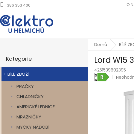
Přejít
O N
386 353 400
na
obsah
P
Domů
BÍLÉ ZB
o
Přeskočit
s
Lord W15 
Kategorie
kategorie
t
r
4251539602395
a
BÍLÉ ZBOŽÍ
Průměrn
Neohod
n
hodnoce
PRAČKY
n
produkt
í
je
CHLADNIČKY
0,0
p
z
a
AMERICKÉ LEDNICE
5
n
hvězdiče
MRAZNIČKY
e
l
MYČKY NÁDOBÍ