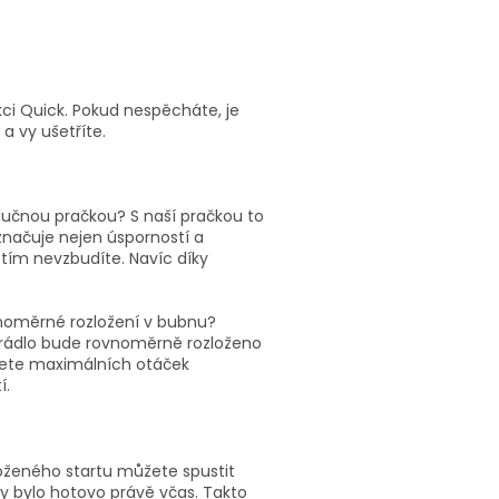
kci Quick. Pokud nespěcháte, je
 a vy ušetříte.
í hlučnou pračkou? S naší pračkou to
značuje nejen úsporností a
 tím nevzbudíte. Navíc díky
ovnoměrné rozložení v bubnu?
 prádlo bude rovnoměrně rozloženo
hnete maximálních otáček
í.
loženého startu můžete spustit
by bylo hotovo právě včas. Takto