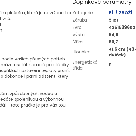
Doplňkové parametry
n
í
m
pln
ě
n
í
m
,
kter
á
je
navr
ž
ena
tak
,
Kategorie
:
BÍLÉ ZBOŽÍ
tivn
ě
.
Záruka
:
5 let
a
EAN
:
4251539602
m
Výška
:
84,5
Šířka
:
59,7
41,6 cm (43
Hloubka
:
dvířek)
 podle Vašich přesných potřeb.
Energetická
může ušetřit nemalé prostředky.
B
třída
:
apříklad nastavení teploty praní,
a dokonce i parní asistent, který
kodám způsobených vodou a
hledáte spolehlivou a výkonnou
ál - tato pračka je pro Vás tou