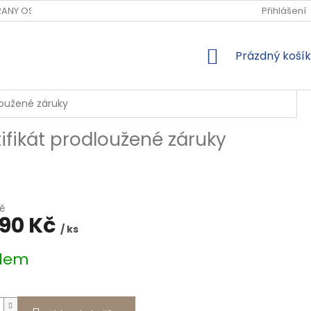
ANY OSOBNÍCH ÚDAJŮ
Přihlášení
NÁKUPNÍ
Prázdný košík
KOŠÍK
dloužené záruky
tifikát prodloužené záruky
č
990 Kč
/ ks
dem