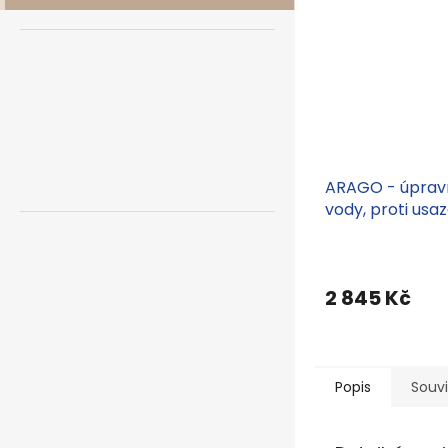
ARAGO - úpravn
vody, proti usa
vápenatých usa
vzniku koroze
2 845 Kč
Popis
Souvi