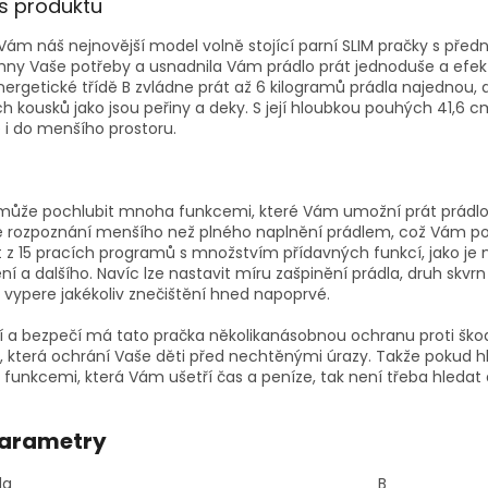
is produktu
V
á
m
n
áš
nejnov
ě
j
ší
model
voln
ě
stoj
í
c
í
parn
í
SLIM
pra
č
ky
s
p
ř
ed
hny
Va
š
e
pot
ř
eby
a
usnadnila
V
á
m
pr
á
dlo
pr
á
t
jednodu
š
e
a
efek
nergetick
é
t
ří
d
ě
B
zvl
á
dne
pr
á
t
a
ž
6
kilogram
ů
pr
á
dla
najednou
, 
ch
kousk
ů
jako
jsou
pe
ř
iny
a
deky
. S
jej
í
hloubkou
pouh
ý
ch
41,6 c
e
i
do
men
ší
ho
prostoru
.
může pochlubit mnoha funkcemi, které Vám umožní prát prádlo
 rozpoznání menšího než plného naplnění prádlem, což Vám po
 z 15 pracích programů s množstvím přídavných funkcí, jako je n
í a dalšího. Navíc lze nastavit míru zašpinění prádla, druh skvrn 
ka vypere jakékoliv znečištění hned napoprvé.
lí a bezpečí má tato pračka několikanásobnou ochranu proti š
u, která ochrání Vaše děti před nechtěnými úrazy. Takže pokud 
funkcemi, která Vám ušetří čas a peníze, tak není třeba hledat d
parametry
da
B