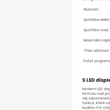
Hlučnost:
Spotřeba elektr
Spotřeba vody 1
Maximální nápl
Třída účinnosti
Počet program
S LED disp
Moderní LED dis
kontrolu nad pr
něj zapomenete. 
funkce, které v
budete mít vždy