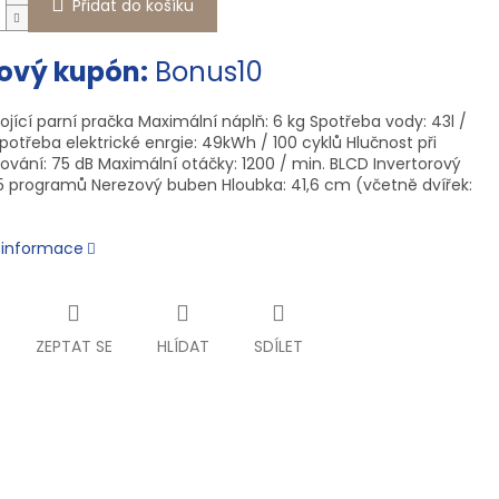
Přidat do košíku
ový kupón:
Bonus10
ojící parní pračka Maximální náplň: 6 kg Spotřeba vody: 43l /
potřeba elektrické enrgie: 49kWh / 100 cyklů Hlučnost při
ování: 75 dB Maximální otáčky: 1200 / min. BLCD Invertorový
5 programů Nerezový buben Hloubka: 41,6 cm (včetně dvířek:
í informace
ZEPTAT SE
HLÍDAT
SDÍLET