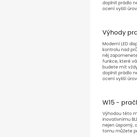
doplnit prádlo n
ocení vyšší úrov
Výhody pr
Moderní LED dis
kontrolu nad pr
něj zapomenete. 
funkce, které v
budete mít vždy
doplnit prádlo n
ocení vyšší úrov
W15 - prač
Výhodou této mod
inovativnímu BL
nejen úsporný, a
tomu můžete prá