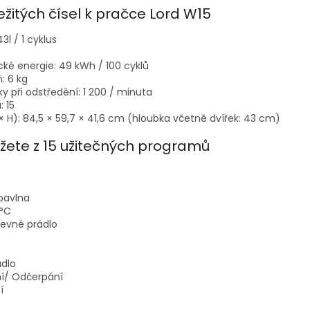
ežitých čísel k pračce Lord W15
3l / 1 cyklus
cké energie: 49 kWh / 100 cyklů
: 6 kg
y při odstředění: 1 200 / minuta
 15
× H): 84,5 × 59,7 × 41,6 cm (hloubka včetně dvířek: 43 cm)
žete z 15 užitečných programů
0
bavlna
 °C
revné prádlo
ádlo
í/ Odčerpání
í