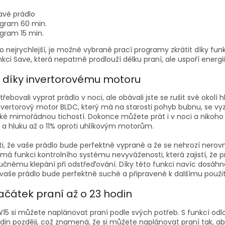
vé prádlo
ogram 60 min.
gram 15 min.
o nejrychlejší, je možné vybrané prací programy zkrátit díky fun
kci Save, která nepatrně prodlouží délku praní, ale uspoří energii
í díky invertorovému motoru
třebovali vyprat prádlo v noci, ale obávali jste se rušit své okol
nvertorový motor BLDC, který má na starosti pohyb bubnu, se vy
také mimořádnou tichostí. Dokonce můžete prát i v noci a nikoho
 a hluku až o 11% oproti uhlíkovým motorům.
isti, že vaše prádlo bude perfektně vyprané a že se nehrozí ner
 má funkci kontrolního systému nevyváženosti, která zajistí, že
lučnému klepání při odstřeďování. Díky této funkci navíc dosá
vaše prádlo bude perfektně suché a připravené k dalšímu použit
ačátek praní až o 23 hodin
W15 si můžete naplánovat praní podle svých potřeb. S funkcí od
odin později, což znamená, že si můžete naplánovat praní tak, a