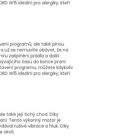
RD W15 ideální pro alergiky, kteří
ení programů, ale také plnou
 a už se nemusíte obávat, že na
míru zašpinění prádla a další
ývajícího času do konce praní
astavení programu, můžete kdykoliv
RD W15 ideální pro alergiky, kteří
e také její tichý chod. Díky
raní. Tento výkonný motor je
dával rušivé vibrace a hluk. Díky
 okolí.