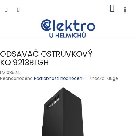
Přejít
NÁKUP
na
obsah
KOŠÍK
ODSAVAČ OSTRŮVKOVÝ
KOI9213BLGH
LM103924
Průměrné
Neohodnoceno
Podrobnosti hodnocení
Značka:
Kluge
hodnocení
produktu
je
0,0
z
5
hvězdiček.