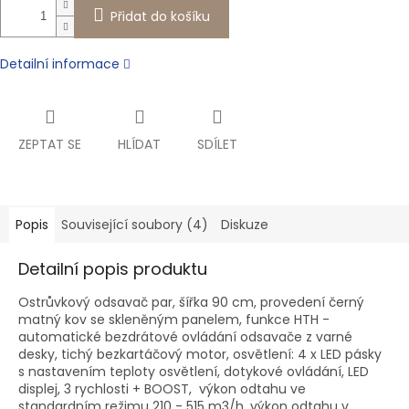
Přidat do košíku
Detailní informace
ZEPTAT SE
HLÍDAT
SDÍLET
Popis
Související soubory (4)
Diskuze
Detailní popis produktu
Ostrůvkový odsavač par, šířka 90 cm, provedení černý
matný kov se skleněným panelem, funkce HTH -
automatické bezdrátové ovládání odsavače z varné
desky, tichý bezkartáčový motor, osvětlení: 4 x LED pásky
s nastavením teploty osvětlení, dotykové ovládání, LED
displej, 3 rychlosti + BOOST, výkon odtahu ve
standardním režimu 210 - 515 m3/h, výkon odtahu v