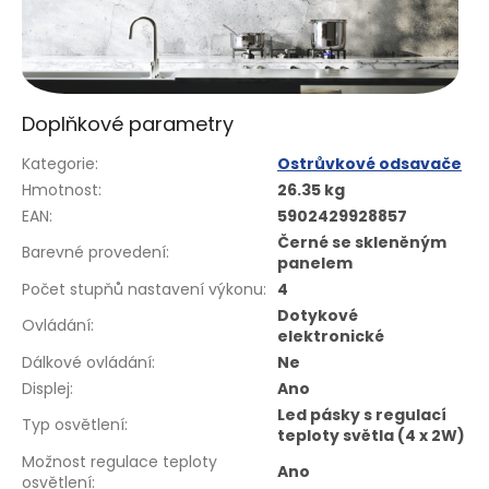
Doplňkové parametry
Kategorie
:
Ostrůvkové odsavače
Hmotnost
:
26.35 kg
EAN
:
5902429928857
Černé se skleněným
Barevné provedení
:
panelem
Počet stupňů nastavení výkonu
:
4
Dotykové
Ovládání
:
elektronické
Dálkové ovládání
:
Ne
Displej
:
Ano
Led pásky s regulací
Typ osvětlení
:
teploty světla (4 x 2W)
Možnost regulace teploty
Ano
osvětlení
: