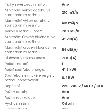
Tichý invertorový motor
:
Ano
Minimální výkon odtahu ve
210 m3/h
standardním režimu
:
Maximální výkon odtahu ve
515 m3/h
standardním režimu
:
Výkon v režimu Boost
:
700 m3/h
Minimální úroveň hlučnosti ve
45 dB(A)
standardním režimu
:
Maximální úroveň hlučnosti ve
64 dB(A)
standardním režimu
:
Hlučnost v režimu Boost
:
71 dB(A)
Počet motorů
:
1
Roční spotřeba energie
:
41,7 kWh
Spotřeba elektrické energie v
0,45 W
režimu pohotovosti
:
Napájení
:
220-240 V / 50 Hz / 10 A
Režim odtahu
:
Ano
Režim recirkulace
:
Ano
Výchozí režim
:
Odtah