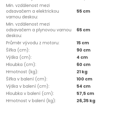
Min. vzdálenost mezi
odsavačem a elektrickou
55 cm
varnou deskou
:
Min. vzdálenost mezi
odsavačem a plynovou varnou
65 cm
deskou
:
Průměr vývodu z motoru
:
15 cm
Šířka (cm)
:
90 cm
Výška (cm)
:
4 cm
Hloubka (cm)
:
60 cm
Hmotnost (kg)
:
21 kg
Šířka v balení (cm)
:
100 cm
Výška v balení (cm)
:
54 cm
Hloubka v balení (cm)
:
57,5 cm
Hmotnost v balení (kg)
:
26,35 kg