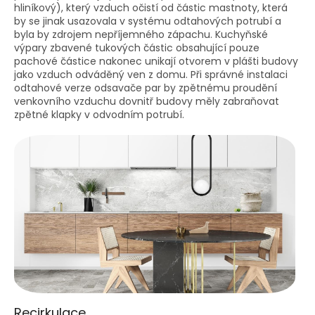
hliníkový), který vzduch očistí od částic mastnoty, která
by se jinak usazovala v systému odtahových potrubí a
byla by zdrojem nepříjemného zápachu. Kuchyňské
výpary zbavené tukových částic obsahující pouze
pachové částice nakonec unikají otvorem v plášti budovy
jako vzduch odváděný ven z domu. Při správné instalaci
odtahové verze odsavače par by zpětnému proudění
venkovního vzduchu dovnitř budovy měly zabraňovat
zpětné klapky v odvodním potrubí.
Recirkulace