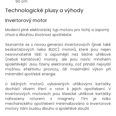
60 cm
Technologické plusy a výhody
Invertorový motor
Moderní plně elektronický typ motoru pro tichý a úsporný
chod a dlouhou životnost spotřebiče.
Seznamte se s novou generaci invertorových (jinak také
bezkartáčových nebo BLDC) motorů, které jsou nejen
nesrovnatelně tišší a úspornější než běžné uhlíkové
(neboli kartáčové) motory, ale jsou navíc mnohem
spolehlivější. Jsou řízeny elektronicky, což přináší nejvyšší
možnou efektivitu provozu, čili maximální výkon při
minimální spotřebě energie.
U běžných motorů vybavených uhlíkovými kartáčky
dochází vlivem tření o rotor k jejich opotřebení. V
invertorových motorech jsou klasické uhlíkové kartáčky
nahrazeny rotorem s magnety. Tím je riziko
mechanického opotřebení minimalizováno a invertorové
motory Vám budou dlouho a spolehlivě sloužit.