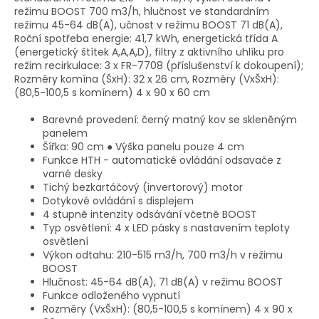
režimu BOOST 700 m3/h, hlučnost ve standardním
režimu 45-64 dB(A), učnost v režimu BOOST 71 dB(A),
Roční spotřeba energie: 41,7 kWh, energetická třída A
(energetický štítek A,A,A,D), filtry z aktivního uhlíku pro
režim recirkulace: 3 x FR-7708 (příslušenství k dokoupení);
Rozměry komína (ŠxH): 32 x 26 cm, Rozměry (VxŠxH):
(80,5-100,5 s komínem) 4 x 90 x 60 cm
Barevné provedení: černý matný kov se skleněným
panelem
Šířka: 90 cm ● Výška panelu pouze 4 cm
Funkce HTH - automatické ovládání odsavače z
varné desky
Tichý bezkartáčový (invertorový) motor
Dotykové ovládání s displejem
4 stupně intenzity odsávání včetně BOOST
Typ osvětlení: 4 x LED pásky s nastavením teploty
osvětlení
Výkon odtahu: 210-515 m3/h, 700 m3/h v režimu
BOOST
Hlučnost: 45-64 dB(A), 71 dB(A) v režimu BOOST
Funkce odloženého vypnutí
Rozměry (VxŠxH): (80,5-100,5 s komínem) 4 x 90 x