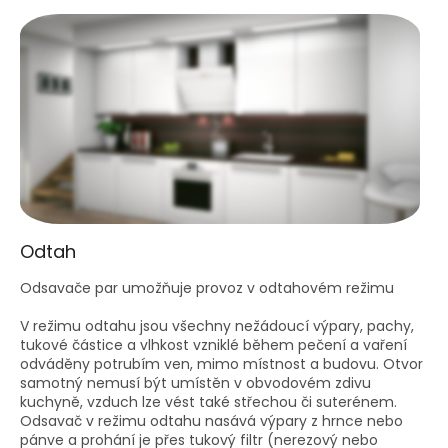
Odtah
Odsavače par umožňuje provoz v odtahovém režimu
V režimu odtahu jsou všechny nežádoucí výpary, pachy,
tukové částice a vlhkost vzniklé během pečení a vaření
odváděny potrubím ven, mimo místnost a budovu. Otvor
samotný nemusí být umístěn v obvodovém zdivu
kuchyně, vzduch lze vést také střechou či suterénem.
Odsavač v režimu odtahu nasává výpary z hrnce nebo
pánve a prohání je přes tukový filtr (nerezový nebo