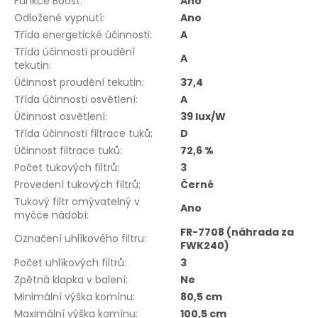
Funkce Boost
:
Ano
Odložené vypnutí
:
Ano
Třída energetické účinnosti
:
A
Třída účinnosti proudění
A
tekutin
:
Účinnost proudění tekutin
:
37,4
Třída účinnosti osvětlení
:
A
Účinnost osvětlení
:
39 lux/W
Třída účinnosti filtrace tuků
:
D
Účinnost filtrace tuků
:
72,6 %
Počet tukových filtrů
:
3
Provedení tukových filtrů
:
Černé
Tukový filtr omývatelný v
Ano
myčce nádobí
:
FR-7708 (náhrada za
Označení uhlíkového filtru
:
FWK240)
Počet uhlíkových filtrů
:
3
Zpětná klapka v balení
:
Ne
Minimální výška komínu
:
80,5 cm
Maximální výška komínu
:
100,5 cm