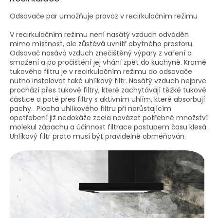
Odsavače par umožňuje provoz v recirkulačním režimu
V recirkulačním režimu není nasátý vzduch odváděn
mimo místnost, ale zůstává uvnitř obytného prostoru.
Odsavač nasává vzduch znečištěný výpary z vaření a
smažení a po pročištění jej vhání zpět do kuchyně. Kromě
tukového filtru je v recirkulačním režimu do odsavače
nutno instalovat také uhlíkový filtr. Nasátý vzduch nejprve
prochází přes tukové filtry, které zachytávají těžké tukové
částice a poté přes filtry s aktivním uhlím, které absorbují
pachy. Plocha uhlíkového filtru při narůstajícím
opotřebení již nedokáže zcela navázat potřebné množství
molekul zápachu a účinnost filtrace postupem času klesá.
Uhlíkový filtr proto musí být pravidelně obměňován.