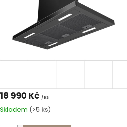
18 990 Kč
/ ks
Měrná
Skladem
(>5 ks)
cena: