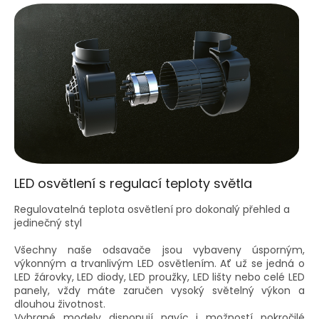
LED osvětlení s regulací teploty světla
Regulovatelná teplota osvětlení pro dokonalý přehled a
jedinečný styl
Všechny naše odsavače jsou vybaveny úsporným,
výkonným a trvanlivým LED osvětlením. Ať už se jedná o
LED žárovky, LED diody, LED proužky, LED lišty nebo celé LED
panely, vždy máte zaručen vysoký světelný výkon a
dlouhou životnost.
Vybrané modely disponují navíc i možností pokročilé