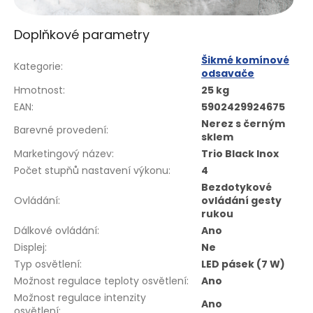
Doplňkové parametry
Šikmé komínové
Kategorie
:
odsavače
Hmotnost
:
25 kg
EAN
:
5902429924675
Nerez s černým
Barevné provedení
:
sklem
Marketingový název
:
Trio Black Inox
Počet stupňů nastavení výkonu
:
4
Bezdotykové
Ovládání
:
ovládání gesty
rukou
Dálkové ovládání
:
Ano
Displej
:
Ne
Typ osvětlení
:
LED pásek (7 W)
Možnost regulace teploty osvětlení
:
Ano
Možnost regulace intenzity
Ano
osvětlení
: