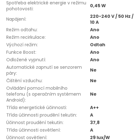
Spotřeba elektrické energie v režimu
0,45 W
pohotovosti
:
220-240 V / 50 Hz /
Napájení
:
10 A
Režim odtahu
:
Ano
Režim recirkulace
:
Ano
Výchozí režim
:
Odtah
Funkce Boost
:
Ano
Odložené vypnutí
:
Ano
Automatické zapnutí se senzorem
Ne
páry
:
Čištění vzduchu
:
Ne
Ovládání pomocí mobilního
telefonu (s operačním systémem
Ne
Android)
:
Třída energetické účinnosti
:
A++
Třída účinnosti proudění tekutin
:
A
Účinnost proudění tekutin
:
37,8
Třída účinnosti osvětlení
:
A
Účinnost osvětlení
:
29 lux/W