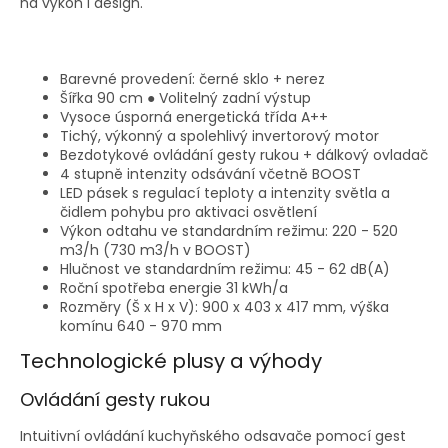
na výkon i design.
Barevné provedení: černé sklo + nerez
Šířka 90 cm ● Volitelný zadní výstup
Vysoce úsporná energetická třída A++
Tichý, výkonný a spolehlivý invertorový motor
Bezdotykové ovládání gesty rukou + dálkový ovladač
4 stupně intenzity odsávání včetně BOOST
LED pásek s regulací teploty a intenzity světla a
čidlem pohybu pro aktivaci osvětlení
Výkon odtahu ve standardním režimu: 220 - 520
m3/h (730 m3/h v BOOST)
Hlučnost ve standardním režimu: 45 - 62 dB(A)
Roční spotřeba energie 31 kWh/a
Rozměry (Š x H x V): 900 x 403 x 417 mm, výška
komínu 640 - 970 mm
Technologické plusy a výhody
Ovládání gesty rukou
Intuitivní ovládání kuchyňského odsavače pomocí gest