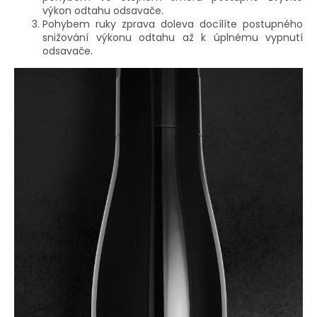
výkon odtahu odsavače.
Pohybem ruky zprava doleva docílíte postupného
snižování výkonu odtahu až k úplnému vypnutí
odsavače.