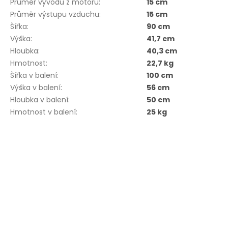
Průměr vývodu z motoru
:
15 cm
Průměr výstupu vzduchu
:
15 cm
Šířka
:
90 cm
Výška
:
41,7 cm
Hloubka
:
40,3 cm
Hmotnost
:
22,7 kg
Šířka v balení
:
100 cm
Výška v balení
:
56 cm
Hloubka v balení
:
50 cm
Hmotnost v balení
:
25 kg
Buďte první, kdo napíše příspěvek k této položce.
PŘIDAT KOMENTÁŘ