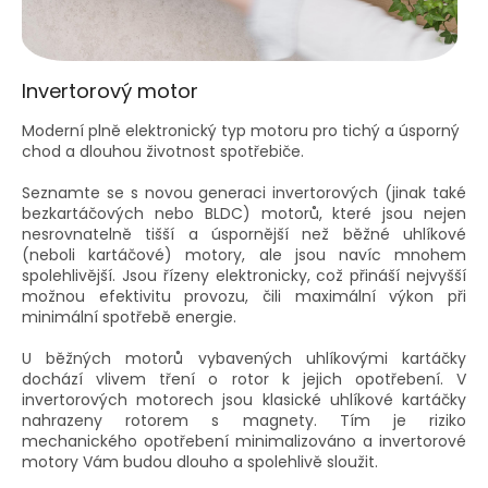
Invertorový motor
Moderní plně elektronický typ motoru pro tichý a úsporný
chod a dlouhou životnost spotřebiče.
Seznamte se s novou generaci invertorových (jinak také
bezkartáčových nebo BLDC) motorů, které jsou nejen
nesrovnatelně tišší a úspornější než běžné uhlíkové
(neboli kartáčové) motory, ale jsou navíc mnohem
spolehlivější. Jsou řízeny elektronicky, což přináší nejvyšší
možnou efektivitu provozu, čili maximální výkon při
minimální spotřebě energie.
U běžných motorů vybavených uhlíkovými kartáčky
dochází vlivem tření o rotor k jejich opotřebení. V
invertorových motorech jsou klasické uhlíkové kartáčky
nahrazeny rotorem s magnety. Tím je riziko
mechanického opotřebení minimalizováno a invertorové
motory Vám budou dlouho a spolehlivě sloužit.