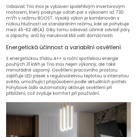
Odsavač Trio Inox je vybaven spolehlivým invertorovým
motorem, který poskytuje odtah par s výkonem až 730
m³/h v režimu BOOST. Vysoký výkon je kombinován s
nízkou hlučností ve standardním režimu, kde se pohybuje
mezi 45-62 dB(A). Díky tomu odsavač účinně odvádí páry
a zápachy, aniž by narušoval klid vaší domácnosti.
Energetická účinnost a variabilní osvětlení
S energetickou třídou A++ a roční spotřebou energie
pouhých 31 kWh je Trio Inox nejen výkonný, ale také
mimořádně úsporný. Osvětlení pracovního prostoru
zajišťuje LED pásek s regulovatelnou teplotou a intenzitou
světla, umožňující přizpůsobení podle aktuálních potřeb.
Pohybové čidlo automaticky aktivuje osvětlení při
přiblížení, což zvyšuje komfort při používání.