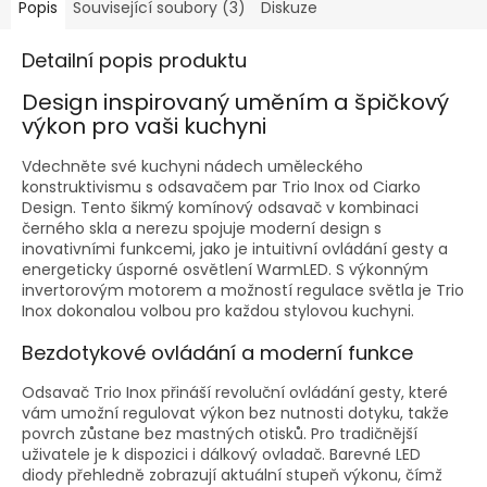
Popis
Související soubory (3)
Diskuze
Detailní popis produktu
Design inspirovaný uměním a špičkový
výkon pro vaši kuchyni
Vdechněte své kuchyni nádech uměleckého
konstruktivismu s odsavačem par Trio Inox od Ciarko
Design. Tento šikmý komínový odsavač v kombinaci
černého skla a nerezu spojuje moderní design s
inovativními funkcemi, jako je intuitivní ovládání gesty a
energeticky úsporné osvětlení WarmLED. S výkonným
invertorovým motorem a možností regulace světla je Trio
Inox dokonalou volbou pro každou stylovou kuchyni.
Bezdotykové ovládání a moderní funkce
Odsavač Trio Inox přináší revoluční ovládání gesty, které
vám umožní regulovat výkon bez nutnosti dotyku, takže
povrch zůstane bez mastných otisků. Pro tradičnější
uživatele je k dispozici i dálkový ovladač. Barevné LED
diody přehledně zobrazují aktuální stupeň výkonu, čímž