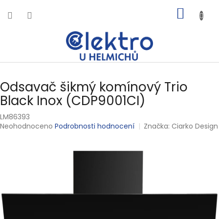
Přejít
NÁKUP
na
obsah
KOŠÍK
Odsavač šikmý komínový Trio
Black Inox (CDP9001CI)
LM86393
Průměrné
Neohodnoceno
Podrobnosti hodnocení
Značka:
Ciarko Design
hodnocení
produktu
je
0,0
z
5
hvězdiček.