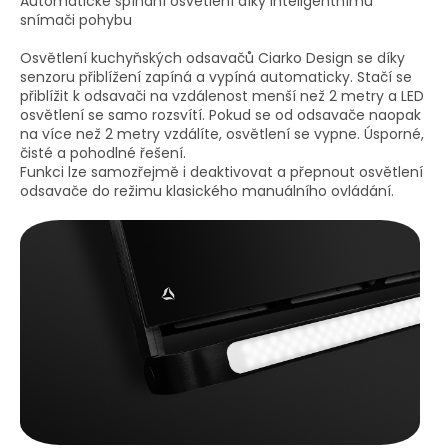
Automatické spínání osvětlení díky inteligentnímu
snímači pohybu
Osvětlení kuchyňských odsavačů Ciarko Design se díky
senzoru přiblížení zapíná a vypíná automaticky. Stačí se
přiblížit k odsavači na vzdálenost menší než 2 metry a LED
osvětlení se samo rozsvítí. Pokud se od odsavače naopak
na více než 2 metry vzdálíte, osvětlení se vypne. Úsporné,
čisté a pohodlné řešení.
Funkci lze samozřejmě i deaktivovat a přepnout osvětlení
odsavače do režimu klasického manuálního ovládání.