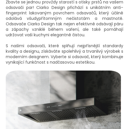
Zbavte se jednou provždy starostí s otisky prstů na vašem
odsavači par! Ciarko Design přichází s unikátním anti-
fingerprint lakovaným povrchem odsavačů, který účiině
odolává všudypřítomným nečistotám a mastnotě.
Odsavače Ciarko Design tak nejen efektivně odsávají páru
a zápachy vzniklé během vaření, ale také pomáhají
udržovat vaši kuchyni elegantně čistou.
S našimi odsavači, které splňují nejpřísnější standardy
kvality a designu, získáváte spolehlivý a trvanlivý výrobek s
moderním deisgnem. Vyberte si odsavač, který kombinuje
vynikající funkčnost s nadčasovou estetikou.