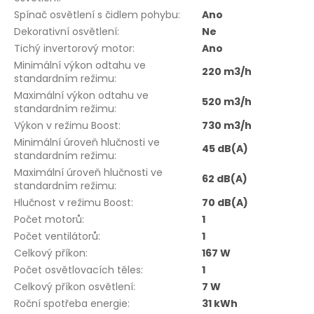
Spínač osvětlení s čidlem pohybu
:
Ano
Dekorativní osvětlení
:
Ne
Tichý invertorový motor
:
Ano
Minimální výkon odtahu ve
220 m3/h
standardním režimu
:
Maximální výkon odtahu ve
520 m3/h
standardním režimu
:
Výkon v režimu Boost
:
730 m3/h
Minimální úroveň hlučnosti ve
45 dB(A)
standardním režimu
:
Maximální úroveň hlučnosti ve
62 dB(A)
standardním režimu
:
Hlučnost v režimu Boost
:
70 dB(A)
Počet motorů
:
1
Počet ventilátorů
:
1
Celkový příkon
:
167 W
Počet osvětlovacích těles
:
1
Celkový příkon osvětlení
:
7 W
Roční spotřeba energie
:
31 kWh