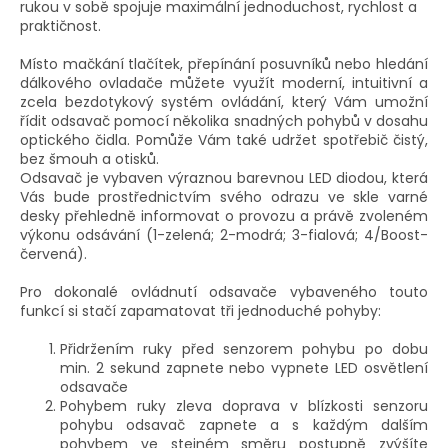
rukou v sobě spojuje maximální jednoduchost, rychlost a
praktičnost.
Místo mačkání tlačítek, přepínání posuvníků nebo hledání
dálkového ovladače můžete využít moderní, intuitivní a
zcela bezdotykový systém ovládání, který Vám umožní
řídit odsavač pomocí několika snadných pohybů v dosahu
optického čidla. Pomůže Vám také udržet spotřebič čistý,
bez šmouh a otisků.
Odsavač je vybaven výraznou barevnou LED diodou, která
Vás bude prostřednictvím svého odrazu ve skle varné
desky přehledně informovat o provozu a právě zvoleném
výkonu odsávání (1-zelená; 2-modrá; 3-fialová; 4/Boost-
červená).
Pro dokonalé ovládnutí odsavače vybaveného touto
funkcí si stačí zapamatovat tři jednoduché pohyby:
Přidržením ruky před senzorem pohybu po dobu
min. 2 sekund zapnete nebo vypnete LED osvětlení
odsavače
Pohybem ruky zleva doprava v blízkosti senzoru
pohybu odsavač zapnete a s každým dalším
pohybem ve stejném směru postupně zvýšíte