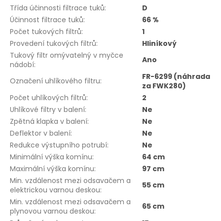
Třída účinnosti filtrace tuků
:
D
Účinnost filtrace tuků
:
66 %
Počet tukových filtrů
:
1
Provedení tukových filtrů
:
Hliníkový
Tukový filtr omývatelný v myčce
Ano
nádobí
:
FR-6299 (náhrada
Označení uhlíkového filtru
:
za FWK280)
Počet uhlíkových filtrů
:
2
Uhlíkové filtry v balení
:
Ne
Zpětná klapka v balení
:
Ne
Deflektor v balení
:
Ne
Redukce výstupního potrubí
:
Ne
Minimální výška komínu
:
64 cm
Maximální výška komínu
:
97 cm
Min. vzdálenost mezi odsavačem a
55 cm
elektrickou varnou deskou
:
Min. vzdálenost mezi odsavačem a
65 cm
plynovou varnou deskou
: