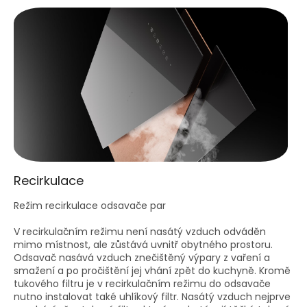
Recirkulace
Režim recirkulace odsavače par
V recirkulačním režimu není nasátý vzduch odváděn
mimo místnost, ale zůstává uvnitř obytného prostoru.
Odsavač nasává vzduch znečištěný výpary z vaření a
smažení a po pročištění jej vhání zpět do kuchyně. Kromě
tukového filtru je v recirkulačním režimu do odsavače
nutno instalovat také uhlíkový filtr. Nasátý vzduch nejprve