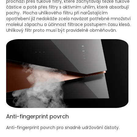
prochází přes tukové filtry, které zachytávají těžké tukové
částice a poté přes filtry s aktivním uhlím, které absorbují
pachy. Plocha uhlíkového filtru při narůstajícím
opotřebení již nedokáže zcela navázat potřebné množství
molekul zápachu a účinnost filtrace postupem času klesá.
Uhlíkový filtr proto musí být pravidelně obměňován.
Anti-fingerprint povrch
Anti-fingerprint povrch pro snadné udržování čistoty.