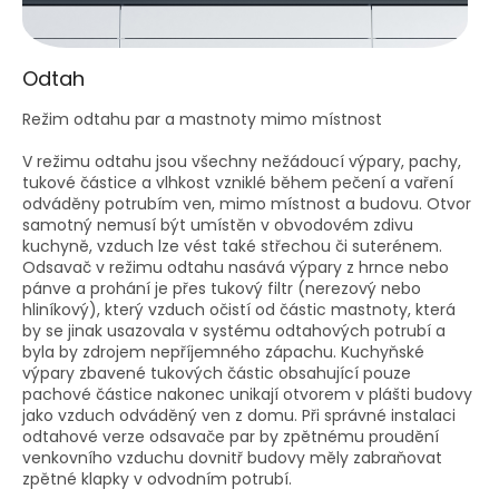
Odtah
Režim odtahu par a mastnoty mimo místnost
V režimu odtahu jsou všechny nežádoucí výpary, pachy,
tukové částice a vlhkost vzniklé během pečení a vaření
odváděny potrubím ven, mimo místnost a budovu. Otvor
samotný nemusí být umístěn v obvodovém zdivu
kuchyně, vzduch lze vést také střechou či suterénem.
Odsavač v režimu odtahu nasává výpary z hrnce nebo
pánve a prohání je přes tukový filtr (nerezový nebo
hliníkový), který vzduch očistí od částic mastnoty, která
by se jinak usazovala v systému odtahových potrubí a
byla by zdrojem nepříjemného zápachu. Kuchyňské
výpary zbavené tukových částic obsahující pouze
pachové částice nakonec unikají otvorem v plášti budovy
jako vzduch odváděný ven z domu. Při správné instalaci
odtahové verze odsavače par by zpětnému proudění
venkovního vzduchu dovnitř budovy měly zabraňovat
zpětné klapky v odvodním potrubí.