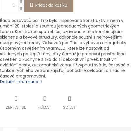
Přidat do košíku
Řada odsavačů par Trio byla inspirována konstruktivismem v
umění 20. století a souhrou jednoduchých geometrických
forem. Konstrukce spotřebiče, uzavřená v těle kombinujícím
skleněné a kovové struktury, dokonale souzní s nejnovějšími
designovými trendy. Odsavač par Trio je vybaven energeticky
úsporným osvětlením WarmLED, které lze nastavit od
studených po teplé tóny, díky čemuž je pracovní prostor lépe
osvětlen a kuchyně získá další dekorativní prvek. Intuitivní
ovládání gesty, automatické zapnutí/vypnutí světla, časovač a
funkce rychlého větrání zajišťují pohodlné ovládání a snadné
časové programování.
Detailní informace
ZEPTAT SE
HLÍDAT
SDÍLET