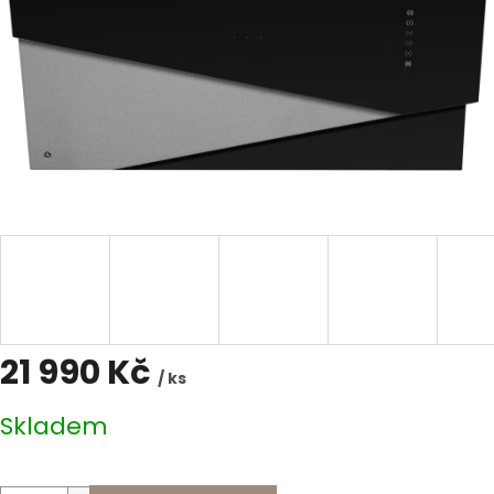
21 990 Kč
/ ks
Měrná
Skladem
cena: