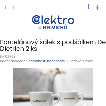
Přejít
NÁKUP
na
obsah
KOŠÍK
Porcelánový šálek s podšálkem De
Dietrich 2 ks
LM102793
Průměrné
Neohodnoceno
Podrobnosti hodnocení
Značka:
Elmax
hodnocení
produktu
je
0,0
z
5
hvězdiček.