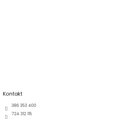
á
p
a
t
í
Kontakt
386 353 400
724 312 115