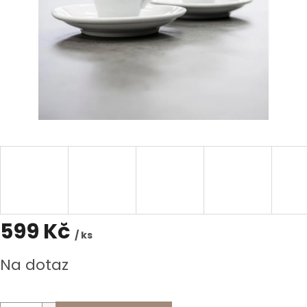
599 Kč
/ ks
Měrná
Na dotaz
cena: