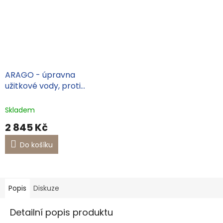
ARAGO - úpravna
užitkové vody, proti
usazování vápenatých
usazenin a vzniku koroze
Skladem
2 845 Kč
Do košíku
Popis
Diskuze
Detailní popis produktu