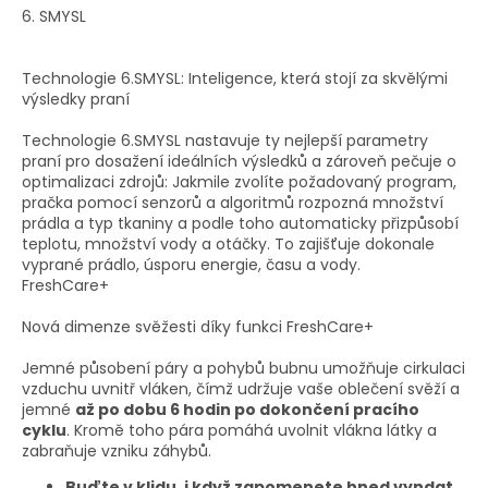
6. SMYSL
Technologie 6.SMYSL: Inteligence, která stojí za skvělými
výsledky praní
Technologie 6.SMYSL nastavuje ty nejlepší parametry
praní pro dosažení ideálních výsledků a zároveň pečuje o
optimalizaci zdrojů: Jakmile zvolíte požadovaný program,
pračka pomocí senzorů a algoritmů rozpozná množství
prádla a typ tkaniny a podle toho automaticky přizpůsobí
teplotu, množství vody a otáčky. To zajišťuje dokonale
vyprané prádlo, úsporu energie, času a vody.
FreshCare+
Nová dimenze svěžesti díky funkci FreshCare+
Jemné působení páry a pohybů bubnu umožňuje cirkulaci
vzduchu uvnitř vláken, čímž udržuje vaše oblečení svěží a
jemné
až po dobu 6 hodin po dokončení pracího
cyklu
. Kromě toho pára pomáhá uvolnit vlákna látky a
zabraňuje vzniku záhybů.
Buďte v klidu, i když zapomenete hned vyndat