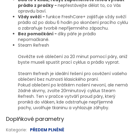
prádlo z pračky -
nepřestávejte dělat to, co Vás
opravdu baví.
Vždy svěží -
funkce FreshCare+ zajišťuje vždy svěží
prádlo až po dobu 6 hodin po skončení pracího cyklu
a zabraňuje tvorbě nepříjemného zápachu.
Bez pomačkání -
díky páře je prádlo
nepomačkané.
Steam Refresh
Osvěžte své oblečení za 20 minut pomocí páry, aniž
byste museli spustit prací cyklus a prádlo vyprat.
Steam Refresh je ideální řešení pro osvěžení vašeho
oblečení bez nutnosti klasického praní.
Pokud oblečení po krátkém nošení nevoní, ale nemá
žádné skvrny, zvolte 20minutový cyklus Steam
Refresh. Ten v pračce vytváří proud páry, který
proniká do vláken, kde odstraňuje nepříjemné
pachy, uvolňuje tkaninu a vyhlazuje záhyby.
Doplňkové parametry
Kategorie
:
PŘEDEM PLNĚNÉ