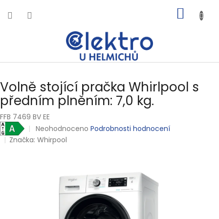
Přejít
NÁKUP
na
obsah
KOŠÍK
Volně stojící pračka Whirlpool s
předním plněním: 7,0 kg.
FFB 7469 BV EE
Průměrné
Neohodnoceno
Podrobnosti hodnocení
hodnocení
Značka:
Whirpool
produktu
je
0,0
z
5
hvězdiček.