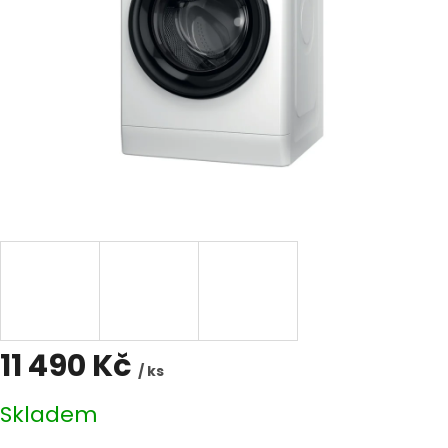
11 490 Kč
/ ks
Měrná
Skladem
cena: