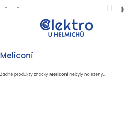
Přejít
NÁKUP
na
obsah
KOŠÍK
Meliconi
Žádné produkty značky
Meliconi
nebyly nalezeny...
Z
á
p
a
t
í