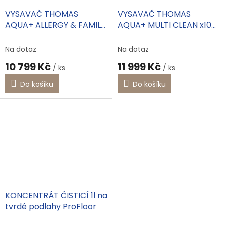
VYSAVAČ THOMAS
VYSAVAČ THOMAS
AQUA+ ALLERGY & FAMILY
AQUA+ MULTI CLEAN x10
788585
PARQUETT
Na dotaz
Na dotaz
10 799 Kč
11 999 Kč
/ ks
/ ks
Do košíku
Do košíku
KONCENTRÁT ČISTICÍ 1l na
tvrdé podlahy ProFloor