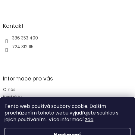
i
s
u
Kontakt
386 353 400
724 312 115
Informace pro vás
O nás
Kontakty
Obchodní podmínky
Tento web používá soubory cookie. Dalším
Podmínky ochrany osobních údajů
procházením tohoto webu vyjadřujete souhlas s
jejich používáním.. Více informací
zde
.
Nastavení