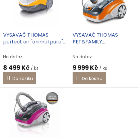
d
s
u
p
k
r
t
o
ů
d
VYSAVAČ THOMAS
VYSAVAČ THOMAS
u
perfect air "animal pure"
PET&FAMILY
k
786527
INTERNATIONAL 788568
t
Na dotaz
Na dotaz
ů
8 499 Kč
9 999 Kč
/ ks
/ ks
Do košíku
Do košíku