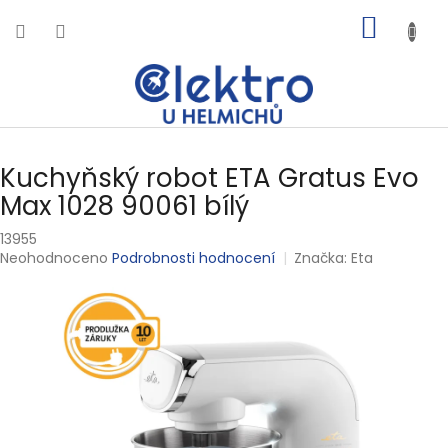
Přejít
NÁKUP
na
obsah
KOŠÍK
Kuchyňský robot ETA Gratus Evo
Max 1028 90061 bílý
13955
Průměrné
Neohodnoceno
Podrobnosti hodnocení
Značka:
Eta
hodnocení
produktu
je
0,0
z
5
hvězdiček.