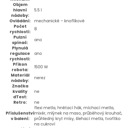
Objem
hlavní
5.5 l
nádoby:
Ovládání:
mechanické – knoflíkové
Počet
8
rychlostí:
Pulzní
ano
spínač:
Plynulá
regulace
ano
rychlosti:
Příkon
1500 W
robota:
Materiál
nerez
nádoby:
Značka
kvality
ne
dTest:
Retro:
ne
flexi metla, hnětací hák, míchací metla,
Příslušenství
mixér, mlýnek na maso, průběhový krouhač,
v balení:
průhledný kryt mísy, šlehací metla, tvořítko
na cukroví