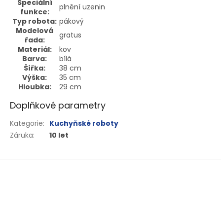
Speciální
plnění uzenin
funkce:
Typ robota:
pákový
Modelová
gratus
řada:
Materiál:
kov
Barva:
bílá
Šířka:
38 cm
Výška:
35 cm
Hloubka:
29 cm
Doplňkové parametry
Kategorie
:
Kuchyňské roboty
Záruka
:
10 let
Z
á
p
a
t
í