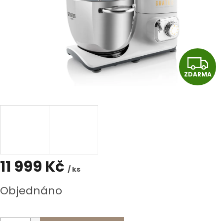
Z
ZDARMA
11 999 Kč
/ ks
Měrná
Objednáno
cena: